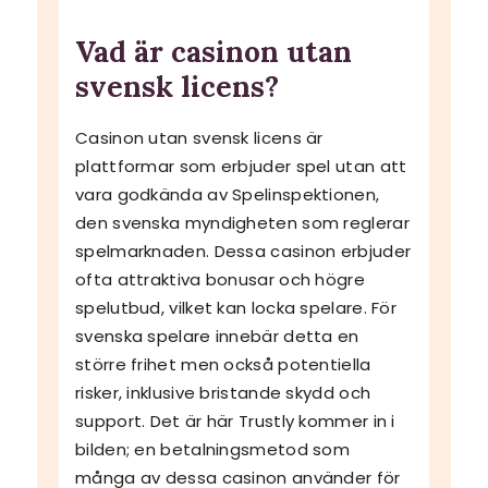
Vad är casinon utan
svensk licens?
Casinon utan svensk licens är
plattformar som erbjuder spel utan att
vara godkända av Spelinspektionen,
den svenska myndigheten som reglerar
spelmarknaden. Dessa casinon erbjuder
ofta attraktiva bonusar och högre
spelutbud, vilket kan locka spelare. För
svenska spelare innebär detta en
större frihet men också potentiella
risker, inklusive bristande skydd och
support. Det är här Trustly kommer in i
bilden; en betalningsmetod som
många av dessa casinon använder för