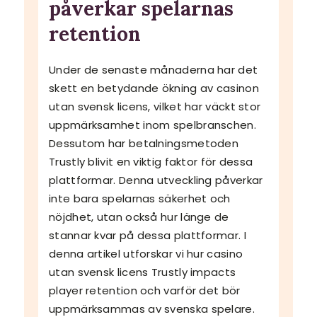
påverkar spelarnas
retention
Under de senaste månaderna har det
skett en betydande ökning av casinon
utan svensk licens, vilket har väckt stor
uppmärksamhet inom spelbranschen.
Dessutom har betalningsmetoden
Trustly blivit en viktig faktor för dessa
plattformar. Denna utveckling påverkar
inte bara spelarnas säkerhet och
nöjdhet, utan också hur länge de
stannar kvar på dessa plattformar. I
denna artikel utforskar vi hur casino
utan svensk licens Trustly impacts
player retention och varför det bör
uppmärksammas av svenska spelare.