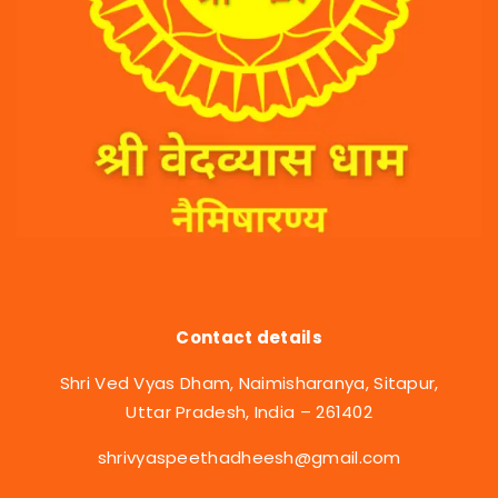
Contact details
Shri Ved Vyas Dham, Naimisharanya, Sitapur,
Uttar Pradesh, India – 261402
shrivyaspeethadheesh@gmail.com