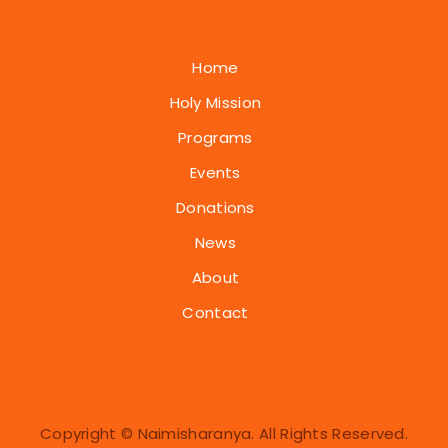
Home
Holy Mission
Programs
Events
Donations
News
About
Contact
Copyright © Naimisharanya. All Rights Reserved.