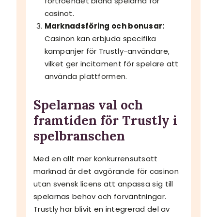
förtroendet bland spelarna för
casinot.
Marknadsföring och bonusar:
Casinon kan erbjuda specifika
kampanjer för Trustly-användare,
vilket ger incitament för spelare att
använda plattformen.
Spelarnas val och
framtiden för Trustly i
spelbranschen
Med en allt mer konkurrensutsatt
marknad är det avgörande för casinon
utan svensk licens att anpassa sig till
spelarnas behov och förväntningar.
Trustly har blivit en integrerad del av