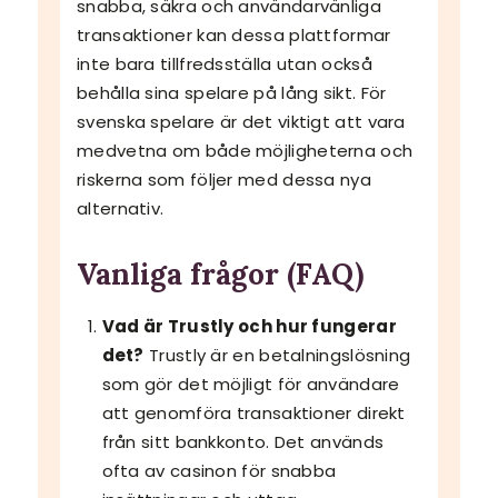
snabba, säkra och användarvänliga
transaktioner kan dessa plattformar
inte bara tillfredsställa utan också
behålla sina spelare på lång sikt. För
svenska spelare är det viktigt att vara
medvetna om både möjligheterna och
riskerna som följer med dessa nya
alternativ.
Vanliga frågor (FAQ)
Vad är Trustly och hur fungerar
det?
Trustly är en betalningslösning
som gör det möjligt för användare
att genomföra transaktioner direkt
från sitt bankkonto. Det används
ofta av casinon för snabba