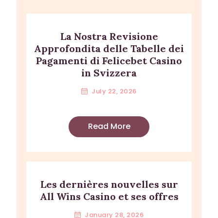
La Nostra Revisione
Approfondita delle Tabelle dei
Pagamenti di Felicebet Casino
in Svizzera
July 22, 2026
Read More
Les dernières nouvelles sur
All Wins Casino et ses offres
January 28, 2026