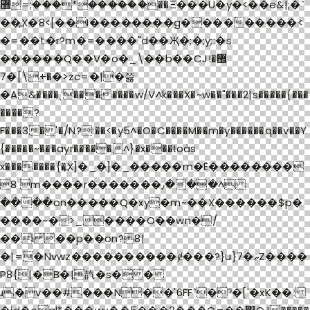
������*���;=޽��Ξ���U�y�<��e&|;�`
��߽X�8<[��I��������g���������<
�=��t�r?m�=����"d��Җ�;�;y;:�s
������Q��V�o�_\��b��CJ޼�!
�+\]�7�>zc=�|�쯣
�A&����ˎ�������w/V^k���X�~w��"���2|s�����{���
����?
F���3� '�/N?:��<�y5^�O�C����M��m�y������q��v��Y
{�����~���ayr�����^}�x���ŧoäs
x�������{�߽X]�_�]�_�����m�Ë��������
8 m����r�������٫���^
����on�����Q�xy�m~��X������$p�
����~�>_����O��wn�/
��i ��p��on?8|
�|=�Nvwz����������ɇ���?}u}7�ތZ����
P8{|
�B�|靔�s� �
ɹ�v��#���N��'6FF`�ˀ�['�xK
��ː