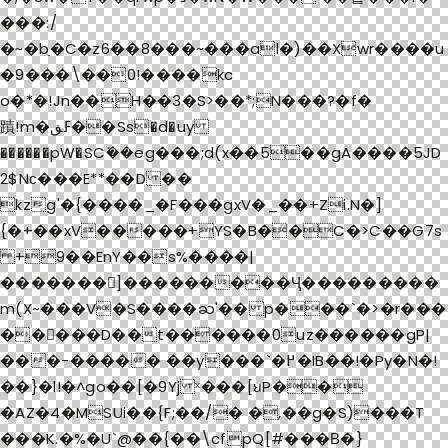
���:/
�~�bַ�C�z6��8���~���al�)��Xwr����u
�9���\��0!����kc
o�*�!Jn��H��3�S>��*;N���?�f�
蹟!m�ߓڧ��Ss�d�uy
������pW�SCܺ��
eg���;d(x��5��gA����5JD
2$Nс���E**��D ��
kzg'�{����_�F���gxV�_��+Zi.N�]
{�+��xV�����+YS�B��C�>C��G7s
+9��EnY��s%����|
�������]���������Ҷ���������
m(X~���V�S����ႀ'�� p���`�>�r���
��􊣥���D��t������0uz������gP|
���-����� ��y���`�߂�IB��!�Py�N�!
��}�l!
�^go��[�9Yj ˣ���[ꞟP��
�AZ�4�MSUi��{F;��/� �,��g�S)���T
���K.�%�U`@��{��\cfpQ[#���Β�}