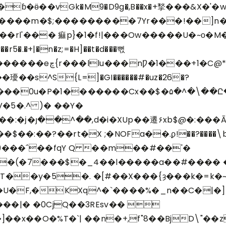
��m�$;���������7Yr���!��]n�`C
���+�t
�.�+|�n�z;=�H]��t�d���뻓
^p�BN �A� �K�
��s^S{L=]�GI������#�uz�26�?
�0u�P�1�������Cx��$�۵�^�\��Ը�J�����㨮ߍ�
�:�ϳ�յ��^��,d�i�XUp��遷۶xb$@�:���Ā�
9���΅��fqY Q ��m��#��'�
�(�7���$�_4��l�����a��#���� ��
BT��y�5�. �[#��X���{ȝ���k�=
�F,�KXq^�`����%�_n��C�|�] .
��|� �0CjQ��3REsv�� 
�+,f"8��BjD\"��z��ڔSNS�B��r��� ���dv��