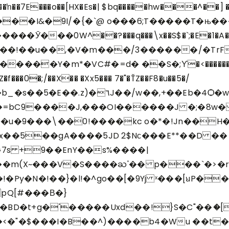
���ŉ��7E���o��[HX�Es�| $bq�����hw���
^��]
����I&�9I/�{�`@ o���6;T�����T�њ
���0W^��?���q���\x��S$�`;�E�1�A��
���!��u��,�V�m���/3������/�Tr
���Y�m*�VC#�=d� ��S�;ϒ�<�������t 
f���0�;/��X�� �Xx5��� 7�"�ŤZ��F8�u��5�/
���OI������J �;�8w� T��qrwp�ڎ�wN�W���'��뭍�
�u�9���\��0!����kc o�*�!Jn��H�
(x��5��gA����5JD 2$Nс���E**��D �� 
7s +9��EnY��s%����|
m(X~���V�S����ႀ'�� p���`�>�r
���� ��y���`�߂�IB��!�Py�N�!��}�l!
�^go��[�9Yj ˣ���[ꞟP�
pQ[#���Β�}
<�"�$���I�B��^)����b4�Wu ��t��