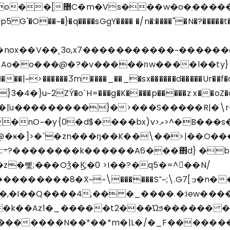
�nox��V��˛3o,x7�����������~�����
o�7Ao�o���@�?�v�����пw����l��ty}
>ލ>^�B���s��I�ݛT�g+��~H�//�������,�x|
펰
�뼻;���Oǯ�Ϗ;�0 >I��?�q5�=^􆏯��N/
~;\.G7[ߏ�n������p �Wz��N����0����af|
,�I��Q����4,�� �_����.�:iew����>
_�����t2���Ώϧ������ ���ޢ'����;o�Ww��
�������N��*��*m�|L�/�_F�������