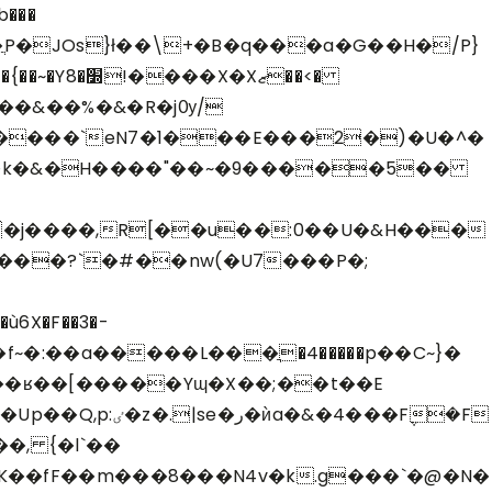
��&� �%�&�R�jѸ/
����`eN7�1���E���2�)�U�^�
����k�&�H����"��~�9�����5��
��j����,R[��u��:0��U�&H���
6X�F��3�-
4���F݆�F
K��fF��m���8���N4v�k.g���`�@�N�