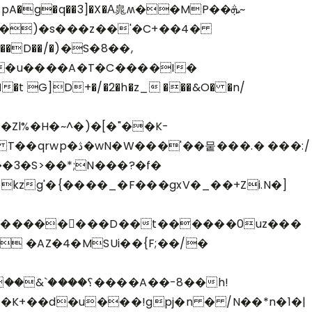
 �pA�g�q��3]�X�А㿡ʍ��MP��ܞ~
���)�s���z��'�C+��4�
�D��/�)�S�8��,
F�u����A�T�C����I�
G]D+�/�2�h�z_ ���&O� �n/
��.� ���:/
�3�S>��*;N���?�f�
kzg'�{����_�F���gxV�_��+Zi.N�]
�����􊣥���D��t������0uz���
� �AZ�4�MSUi��{F;��/�
K+��d�u���!gpj�n � /N��*n�1�|