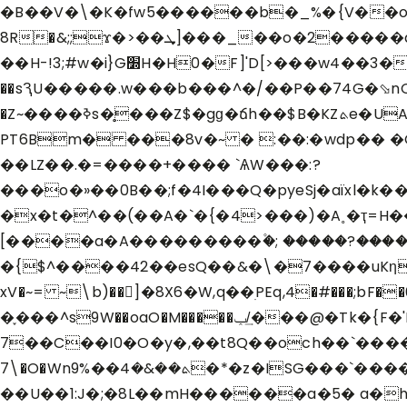
�B��V�\�K�fw5������b�_%�{V��oM��2<^L=] Mݏ�ؙ�
8R�&;;ϫ�>��ܜ]���_��o�2�����d޵��p�L,%"�342���:�_�nY�S���Y5���ֲP�JOs}ł��\+�B�q���a�G��H�/P}
��H-!3;#w�i}G׽H�H0�F]'D[>���w4��3�)p��H��7y��G�� 8�"�3�(�}p֕u#L��{��~�Y8�׽!����X�Xޒ��<�
��sԆU�����.w���b���^�/��P��74G�⬂n
�Z~����ߢ
PT6Bm� ���8v�~ � :��:�wdp�� 
��LZ��.�=����+���� `ѦW���:?
���o�»��0B��;f�4I���Q�pyeSj�aïxl
�x�t�^��(��A�`�{�4>���)�A˳�ҭ=H����x��Y)�#�ض�5 �Io$ �i70��{Z���D9� �
[����a�A���������۫�; �����?����
�{$^����42��e
sQ��&�\�7����uKη�i
xV�~= ~\b)��]�8X6�W,q��ׅPEq,4�#���;bF��6�/ט^R���҈E� �)�?�׃���y������sr��f~�:��a�����L���ֲ�4�����p
�֪���^s9W��oaO�M�����ݕ/͢���@�Tk�{F�'P��i�*oNv�u��Xti�܉Nߵ���U����#i3���ʁ��[�����Yɰ�X��;��t��E
7��C��I0�O�y�,��t8Q��och��`����@���4�7�B�sk
7\�O�Wnܬ��&�4��%9�*�z�ISG���`������O[��PV̵d�Y�������~m�/�sRH��, {�l`��
��U��1:J�;�8L��mH������a�5� a�