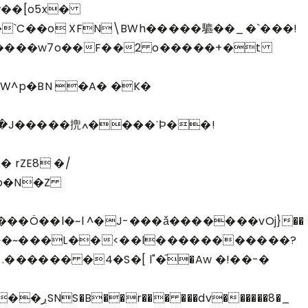
��o XFN\BWh�����䮽��_�`�� �!
���ˋϷ��!
 rZE8 �/
�Ö��l�~l ^�J-���ǎ�������vOj}��
k�~�~���L��<��l�����������?
������ �4�S�[ l"�֞�Aw �!��-�
����8�_