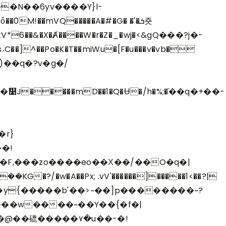
�����mD��1�Q�Ʉ�/h�%;�҄��q�+��-
r}
�!
�F,���zo����eo��Χ��/��O�q�|
��z��y{�����b'��>~��]p��������~?
�����w����~��Y��{�f�|