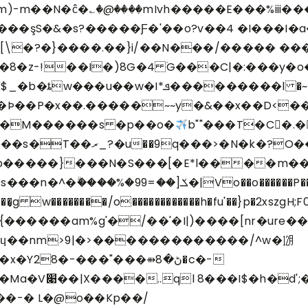
)-m��N�ĉ�؎�@����mIvh�����E���%iii�
HOME
0���şS�&�s?�����Ƒ�'��o?v��4 �I���I�a��
HOLY MISSION
}����.��}i/��N���/����� ���I�V���4��q
8�z-!��I�)8G�4 ۠G���C|�:���y�o�
PROGRAMS
����l �~�ڊ�Wƶ!��F'��ځ�顐���Y�`�m
!9�Þ��P�x��.�����~~y�&��x��D<�
EVENTS
0�M������s �p��o�
b""���T�C�.�
�C�׷b�$o�������<�h
DONATION
�p�����}���N�S���[�E*l����m��
���/o������������h�fu'��}p�2xszgH;F0�vޜܿ< �w7ww�7w���
ڻ�c�-
���փsP/� �<
��-� L�@o��Kp��/