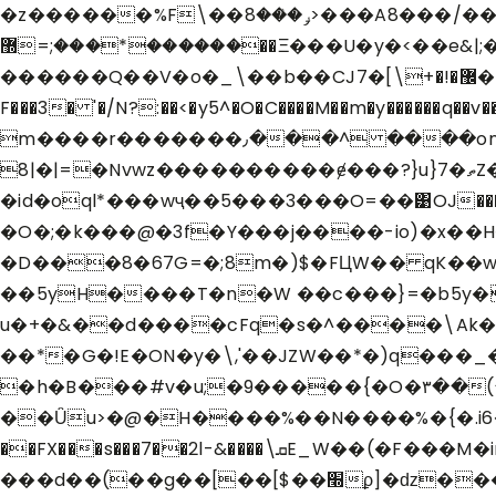
�z������%F\��ݛ�͗��8>���A8���/��I�->�>��ޡ��� �_
������*���;=޽��Ξ���U�y�<��e&|;�`��߽X�8<[��I��������g���������<�=��t�r?m�=����"d��Җ�;�;y;:�s
������Q��V�o�_\��b��CJ޼�!�+\]�7�>zc=�|�쯣�A&����ˎ�������w/V^k���X�~w��"���2|s�����{�������?
F���3� '�/N?:��<�y5^�O�C����M��m�y������q
m����r�������٫���^ ����on�����Q�xy�m~��X������$p�����~�>_����O��wn�/��i ��p��on?
8|�|=
�id�oql*���wҷ��5���3���O=��͹OJ�����C�7�gVS��.ꚝ]��
�O�;�k���@�3f�Y���j����-io)�x��
�D���8�67G=�;8m�)$�FЦW�� qK��
��5yH����T�n�W ��c���}=�b5y
u�+�&��d����cFq�s�^����\Ak�'�
��*�G�!E�ON�y�\,'��JZW��*�)q��
�h�B���#v�u;�9�����{�O�۳��(�
��Ǚu>�@�H����%��N����%�{�.i6���=��
��FX���s���7��2l-&����\ܩE_W��(�F���M�im�����'e���s� ��[N��<��8�F|
���d��(��g��[��[$��׭ϼ]�ǳ�������>�B�)"o��"9[owr��~ńN� �^l�C/�?N�`������������?��ܴ-