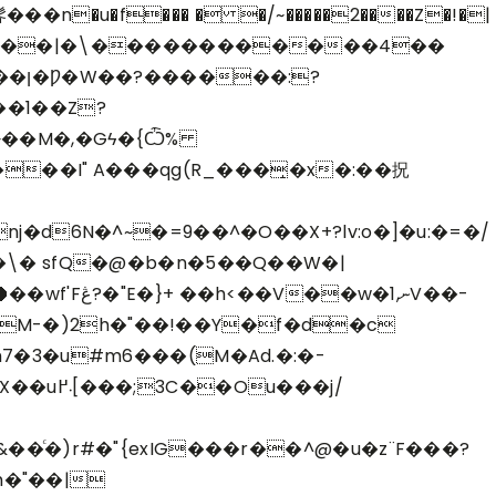
urs�r�凷�>�GRo��|�\������������4��
��1��Z?
��I" A���qg(R_���̝�x�:��拀
�d6N�^~�=9��^�O��X+?lv:o�]�u:�=�/
�\� sfQ�@�b�n�5��Q��W�|
7�3�u#m6���(M�Ad.�:�-
u���j/
�ͨ�)r#�"{exIG���r��^@�u�z¨F�
��?