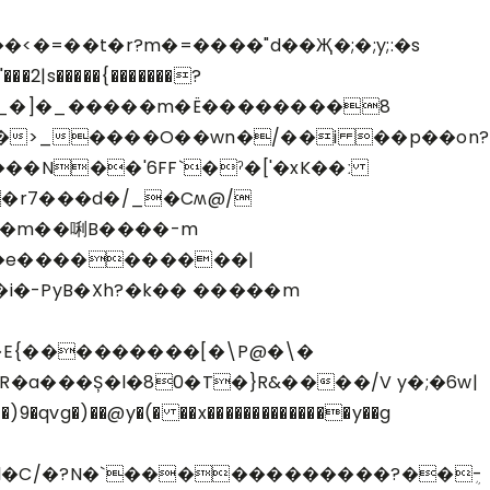
����{�߽X]�_�]�_�����m�Ë��������8
�N��'6FF`�ˀ�['�xK
��ː
.Ď�m��唎B����-m
=��e����������|
�-PyB�Xh?�k�� �����m
 �E{���������[�\P@�\�
a���Ș�l�80�T�}R&����/V y�;�6w|
�)��@y�(� ��x��������������y��g