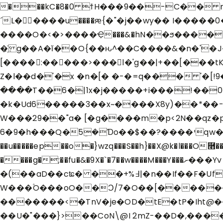
���kC�8�0 ϯH���9��-C�� m
´L�����u����ԙ{�"�j��wy�� I�����
����O�<�>����Ҿ���&�hN��ϧ����[\�?�
�҉ g��A�ĭ��O{��ԋ^��C����&�n�'�J�
[����:�����>���l�'g��|+��[���tK$_�b�ȶw���u��w�I*ܦ�����
Z�l��d�'�x �n�[� �-�=q��� '�[
����T��6�|1x�j�����+i���!��
�k�Ud6�����3��x~����X8y)��*��-��s�T��ރ_?�u��9؜q���>�N�k�?O�
W���29��"a� [�g����m�p<2N��qz
6�9�h���Q�5ܸ�Ɗo��$��?����יqw�s���n�^�ۗ����%�99=��]ݎ�|Vo��o������P���, #y��� |I�����m����_�)��C� !
��u�����ep��o�}wzq���S��h}��X@k�l���O࿫����͎g w�����
����g�;��fu�&�9X�`�7��w����M���Y���ށ���Yv{������am%g'�/��'�I|)����[nr�ure���|3������ ��<�x�Z���w�Bb|
�(��aD��cʨ� ��+%߃|�n��If��F�Ufɥ��nm>9|�>�������������/^w�㋋
W���۫O���oO��Ͻ/7�O��[������x�Y�8⇻���"���-�28
�������<�TnV�je�OD�tE�tP�Iht@��Ma�V׉��|X����..ql 8���I$�h�d';���ĸ
��U�"���}>��CoN\@I 2mZ-��D�,���