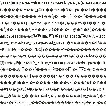
\����[�U�p ����t �>��U�\*��� y�j(�{��J�N�R�
(z����� -��#tU��=I>o�0��'�� b��
�Q�2{�+����:�$��)j�������a������Ӯ
{F�B*���B�y�18�Q���cv�<��L 
�\4����\^��>)�5� �.@�ӹ�3(�C����
��6��5���dв��d l��. ���+M!������GA;=ɩ���Z�
�Oxma��k�W,���q��v��N���ך�^����N�$f��b_�s��5�E��.z)�٦J��/w��,+��Eb�4Ѻ�w�Zl%�H�~^�)�[�"��K-
~F|nI����KC[r����^��n��������=bC9����J,
�~�bַ�C�z6��8���~���al�)��Xwr���
蹟!m�ߓڧ��Ss�d�uy ������pW�SCܺ��
eg���;d
{�+��xV�����+YS�B��C�>C��G
�������]���������Ҷ���������
���gP|���-�
�,��g�S)���T ���K.�%�U`@��{��\cf
��f���I�:�u�u�\Be�����]p��\�ۯ�BD�t+g�'�����Uxd��!}S�C"��ަ�[��&`����؟����A��-8��h!
�ak�ɂ+_��Z�x��k��R��:g��u�