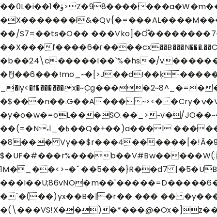
��߀L�i��ۈ�1>Z�98�������a�W�m��ɓ�ӫ��vGk�M9�D9g�,B��x�+揫���&X�'�w��[o5x�
�X�������i&�Qv{�=���AL����M����
��/S7=��ts�O�� ���Vko]�O֟��������7��rߊ'��� 痲p}�1�f!|���Ow�����U�~о�M����w7o��F��2 o��
��X���f����6�г����cx��B���N���.��C��r5
�b��24\c�����I��`%�hs�/v�����������eچ{r���llu���nǷ�1���+1�C@*W
�ެӇ��6���!mo_~�[>J��d!��ķ������瓇
_�iy<�f�������x�~ܹCg����2~8^_�=���
�$���n��.G��A���~><��Cry�ݍ�V�5�.^ )� ��Y�
�y�o�w�=oL���SO.��_>~v�/JO��~�
��(=�N˕l_�߿��Q�+��)a���l ������$��:��?��rt�X ;�NOFa��.ϼ!��?����\b�N�Z
�8��� Vy��$r���4������[�!Ā�
$�UF�#���r%���b��V#Bw�����W(.
1M�_��<>~�" ��5���}R��d7 |�5�U
���I��U;86vNO�m��'�����=D�����6�U
�`�(��)yx��B�|�r�� ��� ���y���
�(\���VS!X��)�*���@�Ox�]z��]��x��O�%T�`| ��n