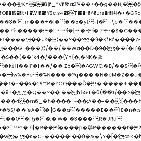
�f��� � �/~�����2����Z�!�|
p�6R%��O���9��t>i �W!���Y$c.s4�$̂T���-�^�
���~������| ~�[�+� �$�C��
����p~��M�,�Gϟ�{Ѽ%
���G-���焱/��/��Wa��D�9�ӡ��{�Ij`�
S��(��`k4�/���(Yh{�,�NK�㙭
ѐH��lF�f��/�� Z5��^GWC;�B/��$�nj
� ̅lw%�+e�%N���:�?q���.�N�ĕM�Z��d
�ڋ��)6/��>�M-�)2h�"��!��Y�f�d�c
����4�m6_�h����-~��;A��~��;[���h
��]G��a�����E��!E�n�;sX��u܁߂[���;3C��O
��0�Ҧ��,�.W� �3���,R�JRd
t��z0� 6[�R������p�鏧R������t�&�