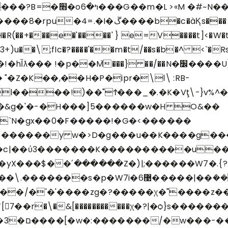
���N��6yv����Y}l-
!�p��M֮���} ��/��N�׼����U)��q�?v�g�/
"�Z�K��,��H�P�ipr�\l\ :RB-
����!)��"Ϯ���_�.�K�Vţ\-}v%^��᯹J
�����)������
y w�>D�g���u��K����g���
c|��ύ3�������K����������u��
�yX���$��՛������Z�)|;������W7�.{?
8��ѭ~�~~!��/�'�'����zg�?�����χ�˭��
[7ً��r�\�&[�����������χ�?|�ѻ}s����
٧�u��-�!