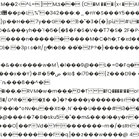
 (C�M ���{x<�Ab���
O�&���yh��'!�6�(�$�F�S�V��Ƭ7�S� 2F�P
s�̥���Z$�gɡ�ճh��$B�KZܬe�UA����n����������M�C�h�;T�x
d�
�O|�:�3p۱s�R/ը�i�B� ��̌�ZP?�}���
�k���&��x����w�M\�l���9@��L�=0�Fq
��?`�#��nw(�U7���P�;
`љ���8��^�|
��,�RVM�w�m��̗�ܿ 0�T �fQ����!��o!�ù
��C~}�
u5�"��m&��:�I��y�n��Up��Q,p:ٸ�z�.|se�ر�ѝa�&�
hL��������f�q]��z�
��w����@ 4