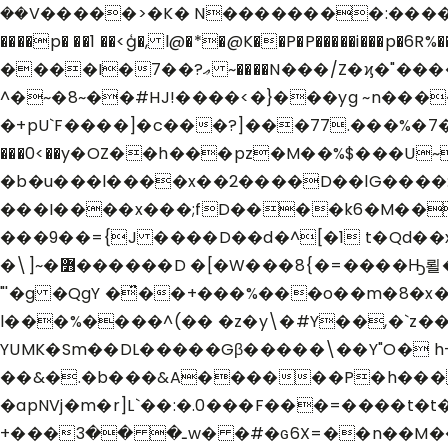
��V�����>�K� N��������:�������콽K^��8|�_*V�޵a:ZҸ��+��g��H;��䯰���n�u
����p� ��1 ��<ģ�, l@�*�@K��P�P�����i���
����I�7��?ޢ ~����N���/Z�ϗ�"�����3�'.m���+�l���5�yt~|�~\o�����ן�Ƿ�W��?������:?
^�~�8~��#HJ!����<�}���yg ~n��
�+pU`F����]�c���?]���77.���%�7�T������ۃk�.��?��?�9�KfBȏ
���0<��y�OZ��h���pz�M��%$���U~
�b�u���l����x��2����D��lG����:�
���I����x���;fD����k6�M���k
���9��={J ����D��d�^[�1 t�Qd��x
�\]~�߻������D �[�W���8{�=����Ԣ뢸 ��t�-��x�R�hOQ���Ȍ�� ����+ ��⯃��wf'Fڠ?�"E�}+ ��h<��V��w�ނ,1V��-
"'�g �QgY �̈́��+���%���o��m�8�x��9+� �Q��?�� ��hѢGT
l���%����^(�� �z�y\�#Y��,�`z�
YUMK�Sm��DL�����Gβ�����\��Y"O� h+�5S/��`eA
��&�.�b���&A������P�h���;
�apNVj�m�r]L`��:�.0���F���=����t�
+���ـ� ��3w� �#�ԍ6X=��n��M��w�:�s�C-�����!��8�&�\Y�[�:œi<�h�"��|