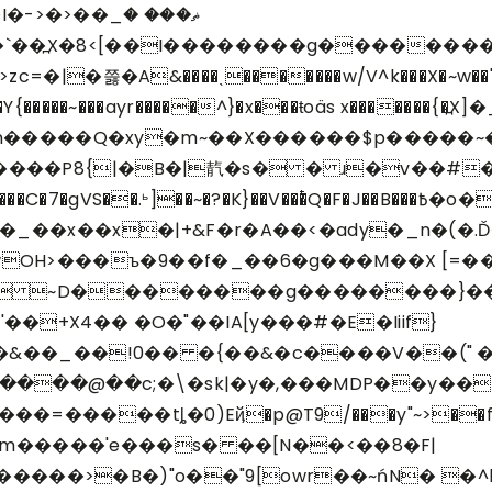
��v��Y{�����~���ayr�����^}�x���ŧoäs x���
�Nvwz����������ɇ���?}u}7�ތZ����P8{|
�B�|靔�s� � ɹ�v��#��
~�?�K}��V���ͭQ�F�J��B���߿�o��r7���d�/_�Cʍ@/
H�_��x��x�|+&F�r�A��<�ady�_n�(�
wOH>���ъ�9��f�_��6�g���M��X [
� ~D��������g��������}��i
�+X4�� �O�"��IA[y���#�E�Iiif}
�_�&��_��!0�� �{��&�c����V��("
���@��c;�\�sk|�y�,���MDP��y��R�
���tȴ�0)Eҋ�p@T9/���y"~>��f�)9�qvg