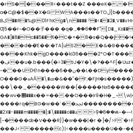
�rS�[���R<���t��Z ���eK�,�l���?B=�׫�oߤ�6���G��m�L >«M �#~N
a�C@�$��X�G WA���s��TOڷ[b�������8�rpu�4=.�I�ڱ����b�c�àK̨s��� ȱ��0M!��mVQ�����A�#�G� �'�ܭ죳
Bک��R�%@:01FhKg�\n���� ˀ�<��2�˱V��vHH�R(��+���e�'����' } e=V����t]<�W�tV*6��&�X�Ⱥ����W�r�Z�_�wj�<&gٖQ���?j�-
Ƣ5��r~�O��子��� �q�؀��6��F"[D�_Ks��3+)u��\;fIc�?����'��m�t/��s�b�^ <`�Rs˕C��]^��Po�K�T��miWu�[F�u���v�vb�
GA�]�8�ˡc��5��Ҟ�C�+�8�s�҅Q��j�!�!�hȈƛ��� 
���d��͝E��:�TA[uSZ�E�&�B���� 
����Khk�gD����ki36���2*O�T���l
�ڣ��u�.b���(�>פ�3J�Y�\�?��^F[�Uuz�&g�'�-�H���]5������w�H O&��
~�؅��U0Ҽn����6��ن��L��Dy����`N�gx��0�F�����!�G�<������
O���G�ܘAǍ�\�ߘ�&��"�F;�FjH�s
��\��_������W��{�����Nx6�����
��wv�΢���x��=��.��O���ir9�H�_~\w|
����rq�BG�w��`��ﶃ�����������\.�������s�p�W7i�6޹�����|��ܿ����KG�?/�w�A��Px; .vV'������]�����1<��?|
�2X�-����m�����};�\�����o��u >ܼ9�
[~����ǽ�V���R}}�w���|�r �]�/>F`�>F
���J<�����c)|<����u����U��~��3�ם����[�w�:�������/�w���-��@��磇�����