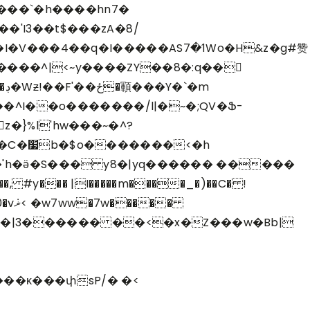
����`�h����hn7�
'I3��t$���zA�8/
�I�����ASߗ�7Wo�H&z�g#赞
���^|<~y����ZY��8�:q��𫘉
��^I��o�������/l|�~�;QV�Ֆ-
z�}%l'hw���~�^?
'h�ӛ�S��� y8�|yq������ �����
��