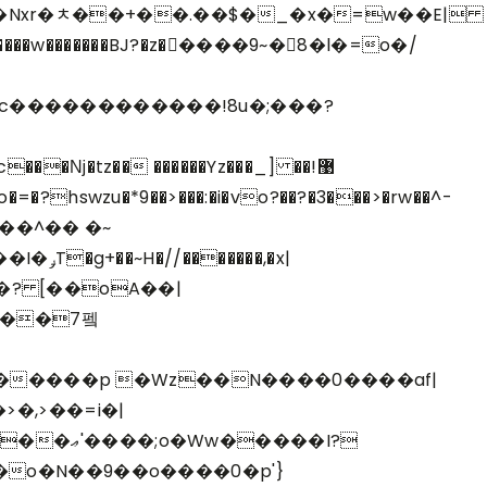
�c������������!8u�;���?
�,>��=i�|
���I?
o�N��9��o����0�p'}