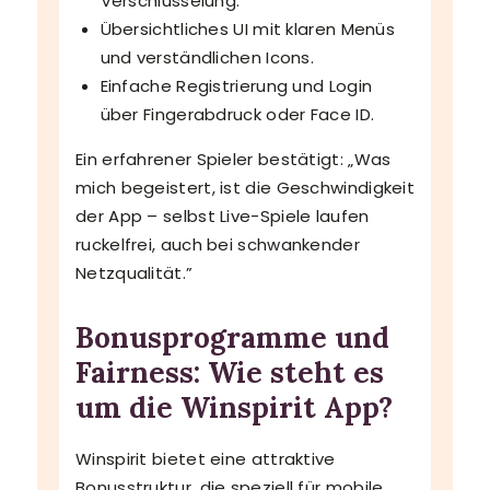
Verschlüsselung.
Übersichtliches UI mit klaren Menüs
und verständlichen Icons.
Einfache Registrierung und Login
über Fingerabdruck oder Face ID.
Ein erfahrener Spieler bestätigt: „Was
mich begeistert, ist die Geschwindigkeit
der App – selbst Live-Spiele laufen
ruckelfrei, auch bei schwankender
Netzqualität.”
Bonusprogramme und
Fairness: Wie steht es
um die Winspirit App?
Winspirit bietet eine attraktive
Bonusstruktur, die speziell für mobile