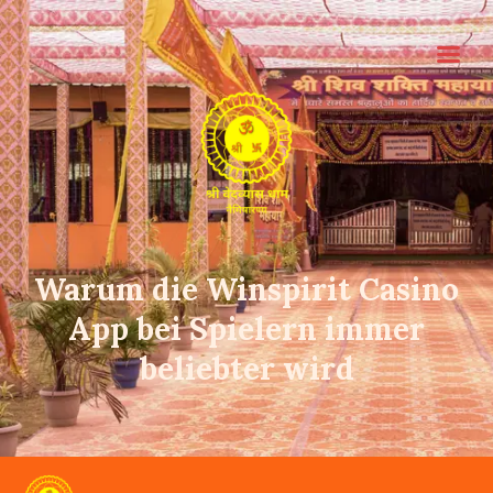
HOME
HOLY MISSION
PROGRAMS
Warum die Winspirit Casino
EVENTS
App bei Spielern immer
DONATION
beliebter wird