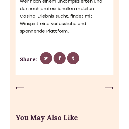
Wer nach einem unkomplizierten und
dennoch professionellen mobilen
Casino-Erlebnis sucht, findet mit
Winspirit eine verlässliche und
spannende Plattform.
Share:
Previous
Next Post
Post
You May Also Like