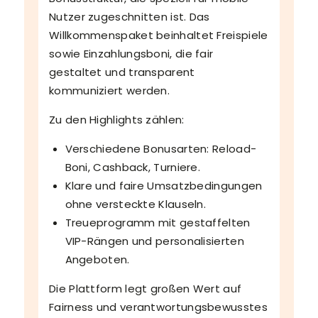
Nutzer zugeschnitten ist. Das
Willkommenspaket beinhaltet Freispiele
sowie Einzahlungsboni, die fair
gestaltet und transparent
kommuniziert werden.
Zu den Highlights zählen:
Verschiedene Bonusarten: Reload-
Boni, Cashback, Turniere.
Klare und faire Umsatzbedingungen
ohne versteckte Klauseln.
Treueprogramm mit gestaffelten
VIP-Rängen und personalisierten
Angeboten.
Die Plattform legt großen Wert auf
Fairness und verantwortungsbewusstes