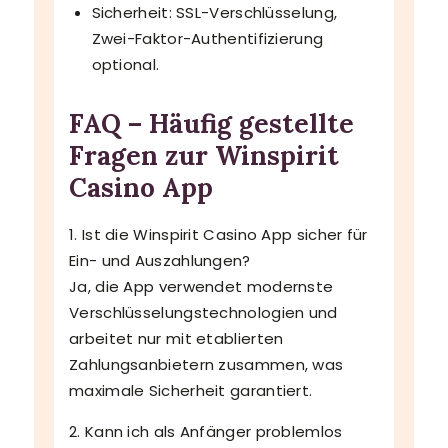
Sicherheit: SSL-Verschlüsselung,
Zwei-Faktor-Authentifizierung
optional.
FAQ – Häufig gestellte
Fragen zur Winspirit
Casino App
1. Ist die Winspirit Casino App sicher für
Ein- und Auszahlungen?
Ja, die App verwendet modernste
Verschlüsselungstechnologien und
arbeitet nur mit etablierten
Zahlungsanbietern zusammen, was
maximale Sicherheit garantiert.
2. Kann ich als Anfänger problemlos