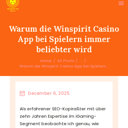
Warum die Winspirit Casino
App bei Spielern immer
beliebter wird
Home
All Posts
...
Warum die Winspirit Casino App bei Spielern...
December 6, 2025
Als erfahrener SEO-Kopiraßter mit über
zehn Jahren Expertise im iGaming-
Segment beobachte ich genau, wie