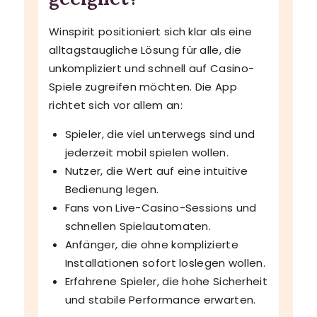
Winspirit positioniert sich klar als eine
alltagstaugliche Lösung für alle, die
unkompliziert und schnell auf Casino-
Spiele zugreifen möchten. Die App
richtet sich vor allem an:
Spieler, die viel unterwegs sind und
jederzeit mobil spielen wollen.
Nutzer, die Wert auf eine intuitive
Bedienung legen.
Fans von Live-Casino-Sessions und
schnellen Spielautomaten.
Anfänger, die ohne komplizierte
Installationen sofort loslegen wollen.
Erfahrene Spieler, die hohe Sicherheit
und stabile Performance erwarten.