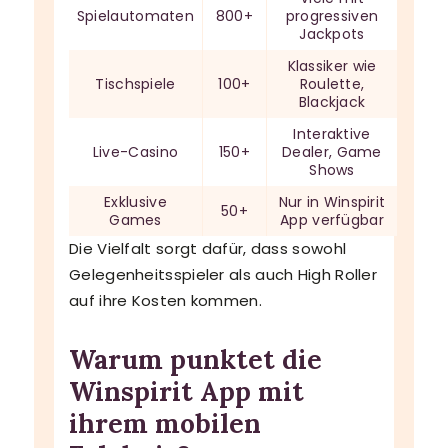
Spielautomaten
800+
progressiven
Jackpots
Klassiker wie
Tischspiele
100+
Roulette,
Blackjack
Interaktive
Live-Casino
150+
Dealer, Game
Shows
Exklusive
Nur in Winspirit
50+
Games
App verfügbar
Die Vielfalt sorgt dafür, dass sowohl
Gelegenheitsspieler als auch High Roller
auf ihre Kosten kommen.
Warum punktet die
Winspirit App mit
ihrem mobilen