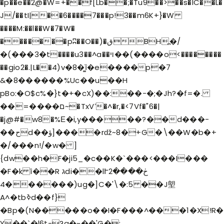
�p��e��2@�W=+��f[Lb��;�Tu9��>��s�IC��L�
J/��tI|��6����7���p!3��m6K+}�W
����M:��l��W�
7�W�
�������pʭ��O��)�قBH߽�/
�(���3�t����u3��^a��ױ��(����o<��������
��gio2�.|L��4)v�8�͚ȉ�e����p�7
&�8������%Uc��u��H
pBo:�O$c%�}t�+�cX)��:��-�;�Jh?�f=�.
��=����ם~�TxVʻ�^�r,�<7Vf�"6�|
�j@#�w8�%Ε�i,y�����?��d���-
��حd��ؤ]����rǆ~8�+G�\��W�b�+
�/���n!/�w� ]
{dw��h�F�ji5_�c��K�`���<���I���
�F�k î��R גdi��lՒڂ����2
������4)ug�]C�'\�:5 ��J塱
A^�tbߢd��f}
�Bp�(N�����o��I�F���^���1�X!R�
Y��`�l6t-?q�~��'G�;