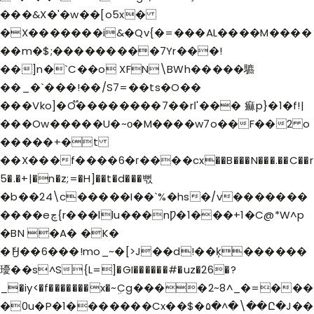
���&X�'�w��[o5x�
�X�������i&�Qv{�=���AL����M����
��m�$;���������7Yr���!
��]n�`C��o XFN\BWh�����䮽
��_�`�� �!��/S7=��ts�O��
���Vko]�O֟��������7��rߊ'��� 痲p}�1�f!|
���Ow�����U�~о�M����w7o��F��2 o
�����+�t
��X���f����6�г����cx��B���N���.��C��r
5�.�+|�n�z;=�H]��t�d���뻓
�b��24\c�����I��`%�hs�/v�������
����eچ{r���llu���nǷ�1���+1�C@*W^p
�BN �A� �K�
�ެӇ��6���!mo_~�[>J��d!��ķ������
瓇��s^S{L=]�GI������#�uz�26�?
_�iy<�f�������x�~ܹCg����2~8^_�=���
�0u�P�1�������Cx��$�۵�^�\��Ը�J��