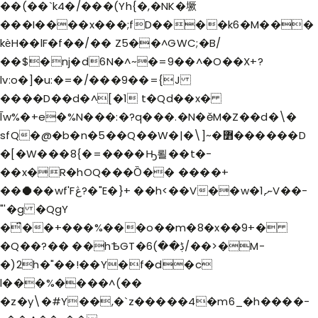
��(��`k4�/���(Yh{�,�NK�㙭
���I����x���;fD����k6�M���
kѐH��lF�f��/�� Z5��^GWC;�B/
��$�nj�d6N�^~�=9��^�O��X+?
lv:o�]�u:�=�/���9��={J
����D��d�^[�1 t�Qd��x�
̅lw%�+e�%N���:�?q���.�N�ĕM�Z��d�\�
sfQ�@�b�n�5��Q��W�|�\]~�߻������D
�[�W���8{�=����Ԣ뢸 ��t�-
��x�R�hOQ���Ȍ�� ����+
��⯃��wf'Fڠ?�"E�}+ ��h<��V��w�ނ,1V��-
"'�g �QgY
�̈́��+���%���o��m�8�x��9+�
�Q��?�� ��hѢGT�ڋ��)6/��>�M-
�)2h�"��!��Y�f�d�c
l���%����^(��
�z�y\�#Y��,�`z�����4�m6_�h����-