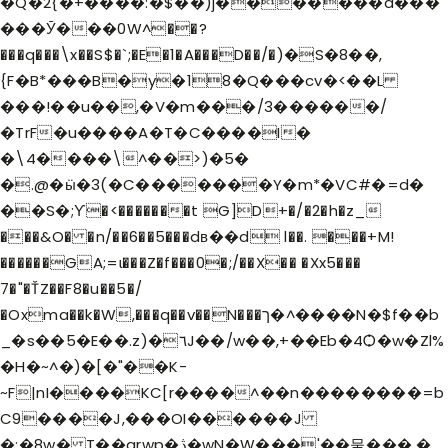
�Q�2{�+����:�$��)j�������a���
���Ӯ���0W^��?
���q���\x��S$�`;�E�1�A���D��/�)�S�8��,
{F�B*���B�y�18�Q���cv�<��L
���!��u��,�V�m���/3������/
�TrF�u����A�T�C����I�
�\4����\^��>)�5�
�.@�ӹ�3(�C�������Y�m*�VC#�=d�
��S�;ϒ�<�������t G]D+�/�2�h�z_
���&O� �n/��6��5���dв��d l��. ���+M!
������GA;=ɩ���Z�f���0�;/��X�� �Xx5���
7�"�ŤZ��F8�u��5�/
�Oxma��k�W,���q��v��N���ך�^����N�$f��b
_�s��5�E��.z)�٦J��/w��,+��Eb�4Ѻ�w�Zl%
�H�~^�)�[�"��K-
~F|nI����KC[r����^��n��������=b
C9����J,���OI������J
�;�8w� T��qrwp�ڎ�wN�W���'��뭍���.�