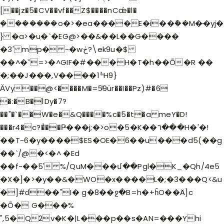
[��jz�5�CV��vf��Z$����nCǽ�l�
݀�������o�>�ea����E�i��݅��M�̶�yj�
} �a>�uֽ�`�EG@>��&��L��G����
�3' mp� -�wڂ?\ek9u�$
��^�ˮ=>�^GIF�#���H�T�h��Õ�R ��
�;��J���,V����1ׯH9}
ӒVy��@<����M�=5ͩ9ür��I��Pz)#�6
�:�B�1Dy�7?
��"�`��W�e�&Q����%c�5�t�a meY�D!
���r4�c?�͗��Ҏ���j;�>o�5�K��٦���H�'�!
��T~6�y����$ES�OE�6��u���d5(��g
��`/@�<�^ �Ed
��f~��5' %/QuM���մ��Pgl�K_�Qh/4e5
�X�]�>�y��&�WO�x����L�;�3���Q<&u
�]#ɗ��"I� g�8��ջ�B=h�+ȟO��Ä]c
�Õ� G���%
",5�Q2v�K�|L���p��s�AN=���Yhi