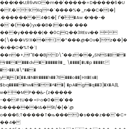
���I��U;86vNO�m��'�����=D�����6�U
�F,�KXq^�`����%�_n��C�|�]
.������ �4�S�[ l"�֞�Aw �!��-�
�`�(��)yx��B�|�r�� ���
���y�����|� �0CjQ��3REsv�� 
�(\���VS!X��)�*���@�Ox�]z��]�
�x��O�%T�`|
��n�+,f"8��BjD\"��z��ڔSNS�B��
r��� ���dv������8�_ \����[�U�p ����t
�>��U�\*���
y�j(�{��J�N�R����ŉ��7E���o��[HX�Es�|
$bq�����hw���
^��] �pA�g�q��3]�X�А㿡
ʍ��MP��ܞ~(z�����
-��#tU��=I>o�0��'��
b������I&�9I/�{�`@
o���6;T�����T�њ���)�s���z��'�C+
��4�