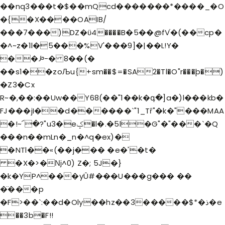
��nq3���t�$��mQcd�������*����_�O
�{�X����OAIB/
���7���)DZ�ϋ4����B�5��@fVֿ�(��cp�
�^~z�1l�5���%V'���9]�|��L!Y�
��ꛊ-� 8��(�
��s1��zoЉu{+sm��$=�SA2�Tl�O"r���þ�)
�Z3�Cx
R~�,��:��Uw��Y68(��"1��k�գ�]a�)l���kb�
FJ���jI��d������`"1_Tȓ"�k�"���MAA
�!~՜�?"u3�eݤ�l�.�5l�G"�"���`�Q
���n��mLn�_n�^q�ex)�
�NTl��«(��j��� �e�'�t�
�X�>�ǋ^0) Z�; 5J�}
�k�YP^���yÛ#���U���g��� ��
�̈���p
�F>��`:��d�Oly��
hz��3�����$*�ذ�e
��3b�F!!