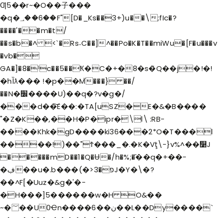
Ƣ5��r~�O��子���
�q�؀��6��F"[D�_Ks��3+)u��\;fIc�?
����'��m�t/
��s�b�^ <`�Rs˕C��]^��Po�K�T��miWu�[F�u���v
�vb�
GA�]�8�ˡc��5��Ҟ�C�+�8�s�҅Q��j�!�!
�hȈƛ��� !�p��M֮���} ��/
��N�׼����U)��q�?v�g�/
���d��͝E��:�TA[uSZ�E�&�B����
"�Z�K��,��H�P�ipr�\l\ :RB-
����Khk�gD����ki36���2*O�T���l
����!)��"Ϯ���_�.�K�Vţ\-}v%^��᯹J
�����mD��1�Q�Ʉ�/h�%;�҄��q�+��-
�ڣ��u�.b���(�>פ�3J�Y�\�?
��^F[�Uuz�&g�'�-
�H���]5������w�H O&��
~�؅��U0Ҽn����6��ن��L��Dy����`