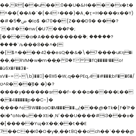
��,R[��u��:0��U�&H����x�t�
^��(��A�`�{�4>���)�A˳�ҭ=H����x��Y)
�#�ض�5 �Io$ �i70��{Z���D9� ���?
`�#��nw(�U7���P�;
[����a�A���������۫�; �����?
����`љ���8��^�|
�{$^����42��e
sQ��&�\�7����uKη�i
��,�RVM�w�m��̗�ܿ 0�T �fQ����!��o!
�ù6X�F��3�-
xV�~= ~\b)��]�8X6�W,q��ׅPEq,4�#���;bF��6�/
ט^R���҈E� �)�?
�׃���y������sr��f~�:��a�����L��
�ֲ�4�����p��C~}�
�֪���^s9W��oaO�M�����ݕ/͢���@�Tk�{F�'P�
�i�*oNv�u��Xti�܉Nߵ���U����#i3���ʁ�
�[�����Yɰ�X��;��t��E
7��C��I0�O�y�,��t8Q��och��`����@