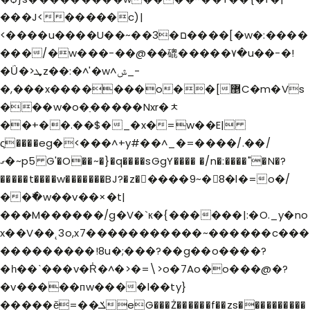
���J<�����c)|
<����u����U��~��3�ם����[�w�:����
���/�w���-��@��磇�����٧�u��-�!
�Ǘ�>ܜz��:�^'�w^ݜ_-
�,���x�������o��[޵C�m�Vs
���w�o�ַ�����Nxr�ﾺ
��+��.��$�_�x�=w��E|
ς����eg�<���^+y#��^_�=����/.��/
ގ�~p5 G'�O��~�}�q����sGgY���� �/n�:����"�N�?
�����t����w�������BJ?�z�����9~�8�l�=o�/
��߯�w��v��×�t|
���M������/g�V�`к�{������|:�O._y�no
x��V��˛3o,x7�����������~������c���
���������!8u�;���?��g��o����?
�һ��ˋ���v�R̾�^�>�=\>o�7Ao�o���@�?
�v�����пw����l��ty}
�����ӗ=��ݎeG���Ż������f��zs����������