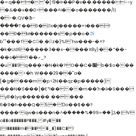
�=q��� '�[!9�Þ��P�x��.�����~~y
�&��x��D<���^I��o�������/l|
�~�;QV�Ֆ-
����T��6�|1x�j�����+i���!
��0�M������s �p��o�
b""���T�C�.�z�}%l'hw���~�^?
�k�Ud6�����3��x~����X8y)��*��-
��s�T��ރ_?
�u��9؜q���>�N�k�?O��C�׷b�$o���
����<�h W���29��"a�
[�g����m�p<2N��qz�p�����}
���N�S���[�E*l����m��'h�ӛ�S���
y8�|yq������ �����
6�9�h���Q�5ܸ�Ɗo��$��?
����יqw�s���n�^�ۗ����%�99=��]ݎ�|V
o��o������P���, #y���
|I�����m����_�)��C� !