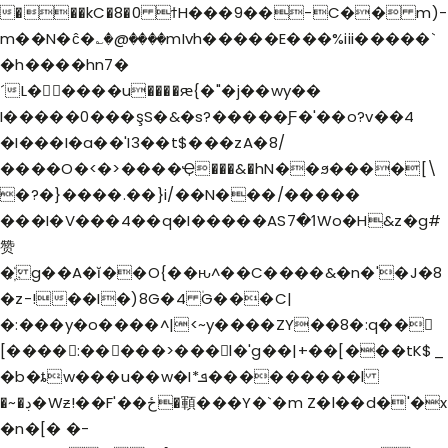
���kC�8�0 ϯH���9��-C�� m)-
m��N�ĉ�؎�@����mIvh�����E���%iii�����`
�h����hn7�
´L�����u����ԙ{�"�j��wy��
I�����0���şS�&�s?�����Ƒ�'��o?v��4
�I���I�a��'I3��t$���zA�8/
����O�<�>����Ҿ���&�hN��ϧ����[\
HOME
�?�}����.��}i/��N���/�����
HOLY MISSION
���I�V���4��q�I�����ASߗ�7Wo�H&z�g#
PROGRAMS
赞
EVENTS
�҉ g��A�ĭ��O{��ԋ^��C����&�n�'�J�8
�z-!��I�)8G�4 ۠G���C|
DONATION
�:���y�o����^|<~y����ZY��8�:q��𫘉
[����:�����>���l�'g��|+��[���tK$_
�b�ȶw���u��w�I*ܦ���������l
�~�ڊ�Wƶ!��F'��ځ�顐���Y�`�m Z�l��d�'�x
�n�[� �-