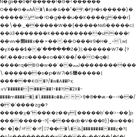
N�gx��0�F�����!�G�<������
O���G�ܘAǍ�\�ߘ�&��"�F;�FjH�s�����)�
�����
y w�>D�g���u��K����g���r}
��\��_������W��{�����Nx6�����c|
��ύ3�������K����������u���!
��wv�΢���x��=��.��O���ir9�H�_~\w|
�yX���$��՛������Z�)|;������W7�.{?
�F,���zo����eo��Χ��/��O�q�|
����rq�BG�w��`��ﶃ�����������
\.�������s�p�W7i�6޹�����|
��ܿ����KG�?/�w�A��Px;
.vV'������]�����1<��?|�2X�-
����m�����};�\�����o��u >ܼ9�8��ѭ~�~~!��/
�'�'����zg�?
�����χ�˭����z��y{�����b'��>~��]p
��������~?[~����ǽ�V���R}}�w���|
�r �]�/>F`�>F[7ً��r�\�&[�����������χ�?|
�ѻ}s���������w����~��Y��{�f�|