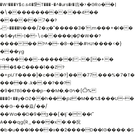
�W!���Y$c.s4�$̂T���-�^�urs�r�凷�>�GRo��|
�\������������4��
����I�7��?
ޢ ~����N���/Z�ϗ�"�����3�'.m���+�l��
�5�yt~|�~\o�����ן�Ƿ�W��?
������:?^�~�8~��#HJ!����<�}
���yg
~n�����~������| ~�[�+�
�$�C����1��Z?
�+pU`F����]�c���?]���77.���%�7�T�
�����ۃk�.��?��?
�9�KfBȏ����p~��M�,�Gϟ�{Ѽ%
���0<��y�OZ��h���pz�M��%$���U~�
��G-���焱/��/
��Wa��D�9�ӡ��{�Ij`���I"
A���qg(R_���̝�x�:��拀
�b�u���l����x��2����D��lG����:�S