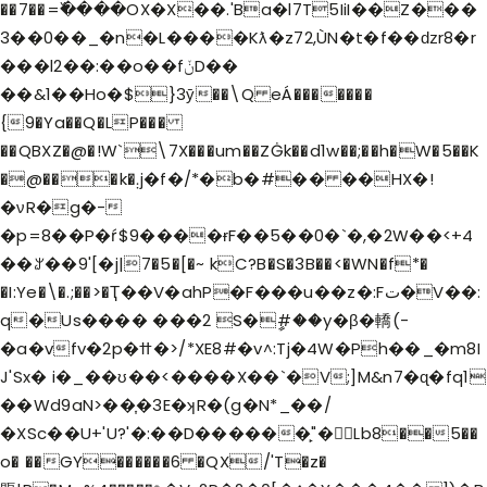
��7��=߰����OX�X��.'Ba�l7T5IiI��Z���
3��0��_�n�L����Kƛ�z72,ÙN�t�f��ǳr8�r
���l2��:��o��fݩD��
��&1��Ho�$}3ӯ��\Q eÁ�������
{9�Ya��Q�LP���
��QBXZ�@�!W`\7X���um��ZĠk��d1w��;��h�W�5��K
�@���k�܄j�f�/*�b�#�� ��HX�!
�νR�g�-
�p=8��P�ŕ$9����ɍF��5��0�`�,�2W��<+4
��ꌎ��9'[�j|7�5�[�~ kC?B�S�3B��<�WN�f*�
�I:Ye�\�.;��>�Ҭ��V�ahP�F���u��z�:Fت�V��:
q�Us���� ���2 S�ީ#��y�β�轎(-
�a�vfv�2p�ߚ�>/*XE8#�v˄:Tj�4W�Ph��_�m8I
J'Sx� i�_��ʊ��<����X��`�V;]M&n7�ɋ�fq1
��Wd9aN>��͎�3E�ʞR�(g�N*_��/
�XSc��U+'U?'�:��D������̙"�񭾷Lb8��5��
o� ��GY������6 �QX/'T�z�