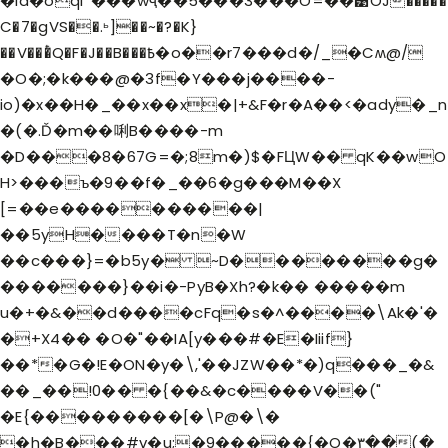
�id�oql*���wҷ��5���3���O=��͹OJ�����
C�7�gVS��.ꚝ]��~�?�K}
��V���ͭQ�F�J��B���߿�o��r7���d�/_�Cʍ@/
�O�;�k���@�3f�Y���j����-
io)�x��H�_��x��x�|+&F�r�A��<�ady�_n
�(�.Ď�m��唎B����-m
�D���8�67G=�;8m�)$�FЦW�� qK��wO
H>���ъ�9��f�_��6�g���M��X
[=��e����������|
��5yH����T�n�W
��c���}=�b5y� ~D��������g�
�������}��i�-PyB�Xh?�k�� �����m
u�+�&��d����cFq�s�^����\Ak�'�
�+X4�� �O�"��IA[y���#�E�Iiif}
��*�G�!E�ON�y�\,'��JZW��*�)q���_�&
��_��!0�� �{��&�c����V��("
�E{���������[�\P@�\�
�h�B���#v�u;�9�����{�O�۳��(�