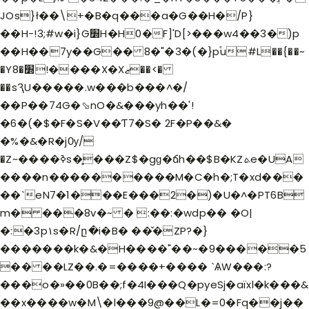
JOs}ł��\+�B�q���a�G��H�/P}
��H-!3;#w�i}G׽H�H0�F]'D[>���w4��3�)p
��H��7y��G�� 8�"�3�(�}p֕u#L��{��~
�Y8�׽!����X�Xޒ��<�
��sԆU�����.w���b���^�/
��P��74G�⬂nO�&���yh��'!
�6�(�$�F�S�V��Ƭ7�S� 2F�P��&�
�%�&�R�jѸ/
�Z~����ߢs�̥���Z$�gɡ�ճh��$B�KZܬe�UA
����n����������M�C�h�;T�x
d���
��`eN7�1���E���2�)�U�^�PT6B
m� ���8v�~ � :��:�wdp�� �O|
�:�3p۱s�R/ը�i�B� ��̌�ZP?�}
�������k�&�H����"��~�9�����5
�� ��LZ��.�=����+���� `ѦW���:?
���o�»��0B��;f�4I���Q�pyeSj�aïxl�k���&
��x����w�M\�l���9@��L�=0�Fq��j��