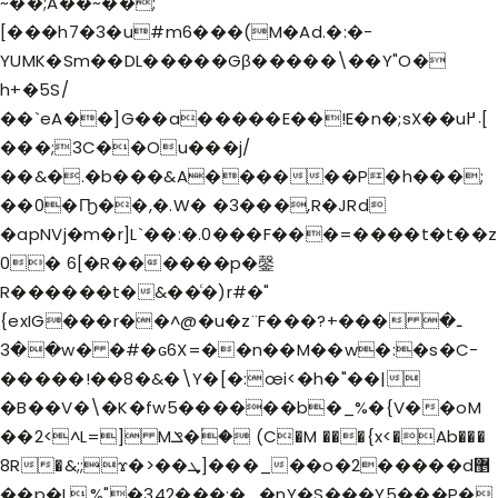
~��;A��~��;
[���h7�3�u#m6���(M�Ad.�:�-
YUMK�Sm��DL�����Gβ�����\��Y"O�
h+�5S/
��`eA��]G��a�����E��!E�n�;sX��u܁߂[
���;3C��Ou���j/
��&�.�b���&A������P�h���;
��0�Ҧ��,�.W� �3���,R�JRd
�apNVj�m�r]L`��:�.0���F���=����t�t��z
0� 6[�R������p�鏧
R������t�&��ͨ�)r#�"
{exIG���r��^@�u�z¨F�
��?+���ـ�
��3w� �#�ԍ6X=��n��M��w�:�s�C-
�����!��8�&�\Y�[�:œi<�h�"��|
�B��V�\�K�fw5������b�_%�{V��oM
��2<^L=] Mݏ�ؙ� (C�M ���{x<�Ab���
8R�&;;ϫ�>��ܜ]���_��o�2�����d޵
��p�L,%"�342���:�_�nY�S���Y5���ֲP�