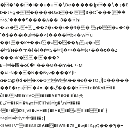
��f���I�:�u�u�\Be�����]p��\�ۯ�B
D�t+g�'�����Uxd��!}S�C"��ަ�[��
&`����؟����A��-8��h!
�ak�ɂ+_��Z�x��k��R��:g��u�<�
"�$���I�B��^)����b4�Wu
��t��K+��d�u���!gpj�n
� /N��*n�1�|�rS�[���R<���t��Z
���eK�,�l���?
B=�׫�oߤ�6���G��m�L >«M
�#~N���N��6yv����Y}l-
a�C@�$��X�G WA���s��TOڷ[b�����
��8�rpu�4=.�I�ڱ����b�c�àK̨s���
ȱ��0M!��mVQ�����A�#�G� �'�ܭ죳
Bک��R�%@:01FhKg�\n����
ˀ�<��2�˱V��vHH�R(��+���e�'����' }
e=V����t]
<�W�tV*6��&�X�Ⱥ����W�r�Z�_�wj�<&gٖQ���?j�-