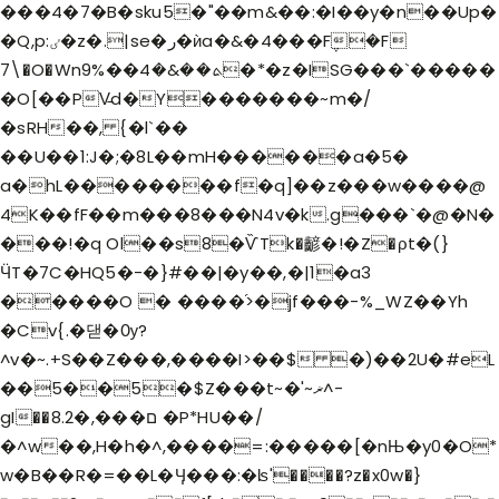
���4�7�B�sku5�"��m&��:�I��y�n��Up�
�Q,p:ٸ�z�.|se�ر�ѝa�&�4���F݆�F
7\�O�Wnܬ��&�4��%9�*�z�ISG���`�����
�O[��PV̵d�Y�������~m�/
�sRH��, {�l`��
��U��1:J�;�8L��mH������a�5�
a�hL��������f�q]��z�
��w����@
4K��fF��m���8���N4v�k.g���`�@�N�
���!�q Ol��s8�ѶTk�齴�!�Z�ρt�(}
ӴT�7C�HQ5�-�}#��|�y��,�|1�a3
�����O � ����֜>�jf���-%_WZ��Yh
�Cv{.�댇�Ѹ?
^v�~.+S��Z���,����I>��$ �)��2U�#eL
��5��5�$Z���t~�'~ޜ^-
gI��8.ם���,�2 �P*HU��/
�^w��,H�h�^,����=:�����[�nЊ�y0�O*
w�B��R�=��L�Ӌ���:�ʪ'����?z�x0w�}