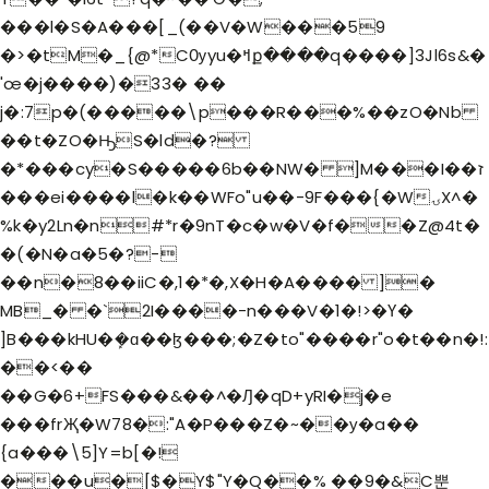
���l�S�A���[_
(��V�W���59
�>�tM�_{@*CѸyu�ߞք����q����]3Jl6s&�
'œ�j����)�33� ��
j�:7p�(�����\p���R���%��zO�Nb
��t�ZO�ԢS�ld�?
�*���cy�S�����6b��NW� ]M���I��ז
���ei����l�k��WFo"u��-9F���{�WۍX^�
%k�y2Ln�n#*r�9nT�c�w�V�f��Z@4t�
�(�N�a�5�?-
��n�8��iiC�,1�*�,X�H�A���� ]�
MB_� �`2I����-n���V�1�!>�Ү�
]B���kHU�ܾ�ɑ��ɮ���;�Z�to"����r"o�t��n�!:
��<��
��G�6+FS���&��^�Ԓ�qD+yRI�j�e
���frҖ�W78�:"A�P���Z�~��у�a��
{a���\5]Y=b[�!
���u�[$�Y$"Y�Q��% ��9�&C뿐