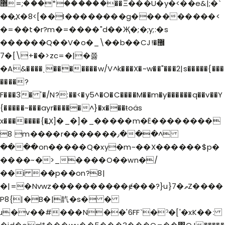
������*���;=޽��Ξ���U�y�<��e&|;�`
��߽X�8<[��I��������g���������<
�=��t�r?m�=����"d��Җ�;�;y;:�s
������Q��V�o�_\��b��CJ޼�!
�+\]�7�>zc=�|�쯣
�A&����ˎ�������w/V^k���X�~w��"���2|s�����{���
����?
F���3� '�/N?:��<�y5^�O�C����M��m�y������q��v��Y
{�����~���ayr�����^}�x���ŧoäs
x�������{�߽X]�_�]�_�����m�Ë��������
8 m����r�������٫���^
����on�����Q�xy�m~��X������$p�
����~�>_����O��wn�/
��i ��p��on?8|
�|=�Nvwz����������ɇ���?}u}7�ތZ����
P8{|
�B�|靔�s� �
ɹ�v��#���N��'6FF`�ˀ�['�xK
��ː