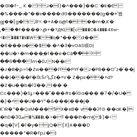
�Gl�f-_ K � J�l)�^���}��Cߴ�k�E
�%���ι�*��x����dG�������|g��¤'뫱
gj��[g�r,8!<.�+A�a@1���m�,K�
ۭ,���F����>@+�?ԪL�[c���O�4���4Xw~
<�r���T�k�W��η�*��� d��
�8���a��$�.�^�3�vOAS瞙D|
��U�>�m���͕�1��e�C۵��
��6���1m�0JN��r
�J�B�p=1�Zw���lT�PYF�J�PB��O"z�'��j
��|���F�0L5rԆڳz�^V� Z�ps��^d?
�Z�u��b
�12��,I�� �
Cc���)�Sۆ>���"���#s�ÍGa��� �7�/�U�
�)�^��U��Y*�&���|���j�
K'וR�*��QsM���5X�eB� v��ʡfG ��aK�}
�hD�3ܣ0�%���L�>�T���ih�mϏ$)�<
�q�[V[.�1�y�jQ�{X}A���D
�����*�R�FpJ�|