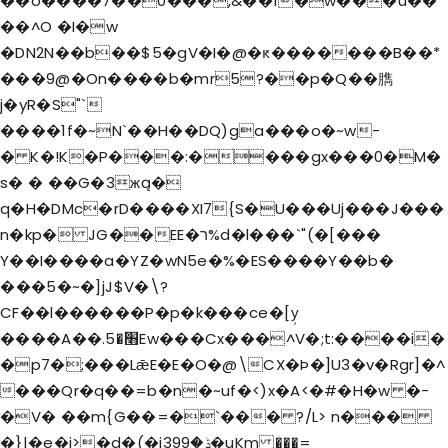
��o����7��0���,&��1�w���u��
��^O �I�w
�DN2N��b��$5�gV�I�@�ԟ�������B��*
���9@�On����b�mr5?��p�Q��臇
j�yR�S"`
����1f�~N`��H��DQ)ga���o�~w-
� K�!K�P���:����gx���0�M�
s� � ��G�3жą�
q�H�DMc�rD����XI7{S�U���Uj���J���
n�kp� JG��EE�ר%d�l���`"(�[���
Y��I����a�Y Z�wN5e�%�ES����Y��b�
���5�~�]jJ$V�\?
CF��l������P�p�k���ce�[y̹
����A��.׫�5Ew���Cx���^V�;t:����i�
�p7�;���LǣE�E�O�@\CX�Þ�]U3�v�Rgr]�^
���Qr�q��=b�n�~uf�<)x�A<�#�H�w �-
�V� ��m{G��=�`��� ?/L> n���
�}|�e�j>�d�(�jݙ�399�uKm ���=