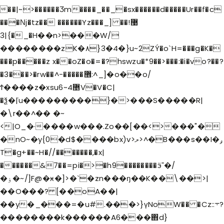
��|~>������Ӡm����_��_�sx������d�����Ur��f�c
���ǋ�tz�� ������Yz���_] ��޹!
�}|3_�H��n>���W/
��������zK�٨}3�4�}u~2ZÝ�o`H=���g�K�
���p�����z x��oZ�o�=�?hswzu�*9��>���:�i�vo?��?
�3���>�rw��^-�����޾:^_]�o��o/
Ϯ����z�xsu6~4޵V�V�C|
�ѯ�ܿ|u��������͏�}�>���S�����R|
�\r��^�� �~
<|O_�·����w���.Zo��[��<>���"�
�nO~�y{0�d$����bx)v>ލ>^�B���s��I�ݛ
T�g+��~H�//�������,�x|
������&7��=pi�>�h9��������ӭ˭�/
�ۏ�~/]F@�ӿ�]>�`�zn���ŋ��K��\��>|
��O���? [��oA��|
��y�_���=�u#.���>}үNoW�� �Cz::܋?
��������k������A6���΋d}