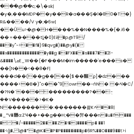
���@��c;�\�sk|
�y�,���MDP��y��R�a���Ș�l�80�T�}
R&����/V y�;�6w|
��Ǚu>�@�H����%��N����%�{�.i6�
��=�����tȴ�0)Eҋ�p@T9/
���y"~>��f�)9�qvg�)��@y�(�
��x��������������y��g ��FX���s���7��2l-
&����\ܩE_W��(�F���M�im�����'e���s�
��[N��<��8�F|
���d��(��g��[��[$��׭ϼ]�ǳ���
����>�B�)"o��"9[owr��~ńN� �^l�C/
�?N�`������������?��ܴ-
��V�����>�K�
N��������:�������콽K^��8|
�_*V�޵a:ZҸ��+��g��H;��䯰���n�u�f���
� �/~�����2����Z�!�|����p� ��1
��<ģ�, l@�*�@K��P�P�����i���p�6R%��O���9��t>i