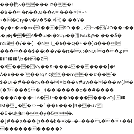
���㨮ߍ����ˋϷ��!
�$���n��.G��A���~>
<��Cry�ݍ�V�5�.^ )� ��Y�
�y�o�w�=oL���SO.��_>~v�/JO��~��
:�ϳ�յ��^��,d�i�XUp��遷۶xb$@�:���Ā�
rZE8 �/��(=�N˕l_�߿��Q�+��)a���l
������$��:��?��rt�X ;�NOFa��.ϼ!
��?����\b�N�Z
�8��� Vy��$r���4������[�!
Ā�9���΅��fqY Q ��m��#��'�
$�UF�#���r%���b��V#Bw�����W(.�
(�7���$�_4��l�����a��#����
���Ö��l�~l ^�J-���ǎ�������vOj}��
1M�_��<>~�" ��5���}R��d7 |
�5�UBT��y�5�.
�[#��X���{ȝ���k�=k�~�~���L��<��l
�����������?