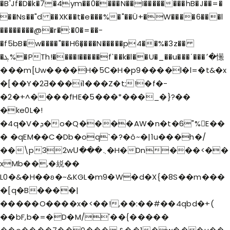
�B'Jf�D�k�7�4ym��0����N��I��������hB�J��=�
��Ns��"d ��XK��t�e���%�"��Ü+�W����6���l
��������@�r�:�0�=��-
�f5bB�w����"��H6�̝���N�����p4��%�3z��
�ܓ%�PTh!����I�����f`��k�l��U�_��u���ʹ���٬�憽
���m[Uw����H�5С�H�p9����l�l=�t&�x
�[��Y�2Ƌ���ɨ1���Z�t;!�f�-
�2�+^����fHE�5���*���_�}?��
�ke0L�!
�4q�V�ܕ�o�Q����AW�n�t�6"%E��
� �qEM��C�Db�oq`�?�ô~�|1u���h�/
��\p32wՍ���܆�H�Dn���<��
xMb��,�綐��
L0�&�H��ʚ�~&KGL�m9�W�d�X{�8S��m���
�[q�B����|
�����O����x�<��!,��:��#��4qbd�+(
��bF,b�=�D�M/'��{�����