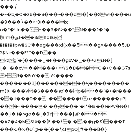
���:/
�~�bַ�C�z6��8���~���al�)��Xwr����u
�9���\��0!����kc
o�*�!Jn��H��3�S>��*;N���?�f�
蹟!m�ߓڧ��Ss�d�uy
������pW�SCܺ��
eg���;d(x��5��gA����5JD
2$Nс���E**��D ��
kzg'�{����_�F���gxV�_��+Zi.N�]
{�+��xV�����+YS�B��C�>C��G7s
+9��EnY��s%����|
�������]���������Ҷ���������
m(X~���V�S����ႀ'�� p���`�>�r���
��􊣥���D��t������0uz������gP|
���-����� ��y���`�߂�IB��!�Py�N�!
��}�l!
�^go��[�9Yj ˣ���[ꞟP��
�AZ�4�MSUi��{F;��/� �,��g�S)���T
���K.�%�U`@��{��\cfpQ[#���Β�}