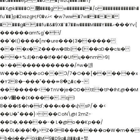
��u�����ep��o�}wzq���S��h}
��X@k�l���O࿫����͎g w��������/o������������h�
fu'��}p�2xszgH;F0�vޜܿ< �w7ww�7w�����
����g�;��fu�&�9X�`�7��w����M���Y���ށ���Yv{
������am%g'�/
��'�I|)����[nr�ure���|3������
��<�x�Z���w�Bb|�(��aD��cʨ�
��+%߃|�n��If��F�Ufɥ��nm>9|
�>�������������/^w�㋋
W���۫O���oO��Ͻ/7�O��[������x
�Yڻ�8⇻���"���-�28�c�-
�������<�TnV�je�OD�tE�tP�Iht@��M
a�V׉��|X����..ql
8���I$�h�d';���ĸ���փsP/� �<
��U�"���}>��CoN\@I 2mZ-
��D�,�����-� L�@o��Kp��/
��߀L�i��ۈ�1>Z�98�������a�W�m��
ɓ�ӫ��vGk�M9�D9g�,B��x�+揫