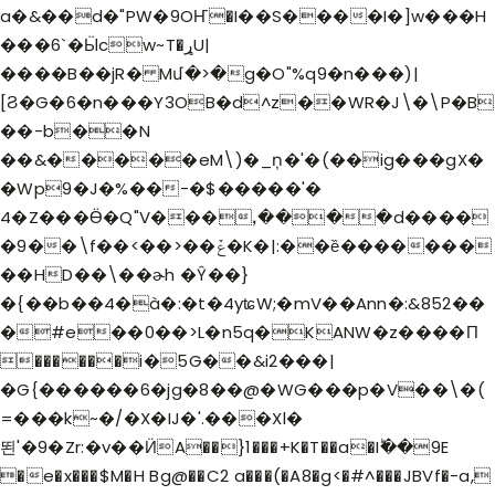
a�&��d�"PW�9OҤ�I��S����I�]w���H
���6`�Ӹcw~T�ړU|
����B��jR� Mմ�>�g�O"%q9�n���)|
[Ϩ�G�6�n���Y3OB�d^z��WR�J\�\P�B
��-b��N
��&�����eM\)�_ņ�'�(��ig���gX�
�Wp9�J�%��-�$�����'�
4�Z���Ӫ�Q"V���ꓹ����d����
�9��\f��<��>��ݞ�K�|:��ȅ�������
��HD��\��ɚh �Ŷ��}
�{��b��4�à�:�t�4yʨW;�mV��Ann�
:&852��
�#e��0��>L�n5q�KANW�z����П
������i�5G��&i2���|
�G{������6�jg�8��@�WG���p�V��\�(
=���k~�/�X�IJ�'.���Xl�
뙨'�9�Zr:�v��ӤA��}1���+K�T��a�Iؕ��9E
�e�x���$M�H Bg@��C2 a���(�A8�g<�#^���JBVf�-a,