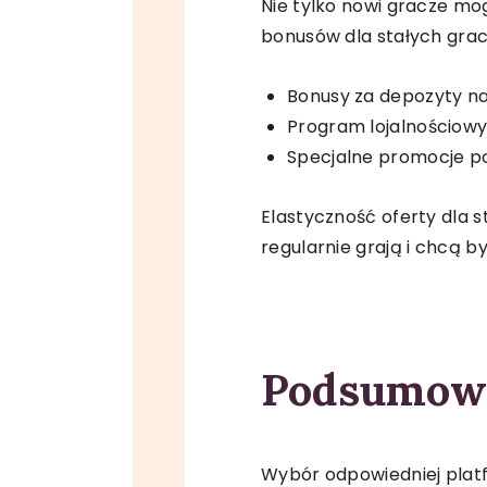
Nie tylko nowi gracze mo
bonusów dla stałych grac
Bonusy za depozyty na
Program lojalnościow
Specjalne promocje po
Elastyczność oferty dla s
regularnie grają i chcą b
Podsumow
Wybór odpowiedniej platf