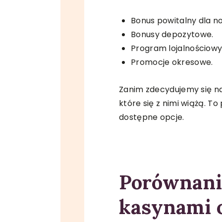
Bonus powitalny dla n
Bonusy depozytowe.
Program lojalnościowy
Promocje okresowe.
Zanim zdecydujemy się na s
które się z nimi wiążą. 
dostępne opcje.
Porównani
kasynami 