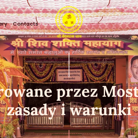
HOME
HOLY MISSION
ery
Contacts
PROGRAMS
EVENTS
DONATION
rowane przez Most
zasady i warunki