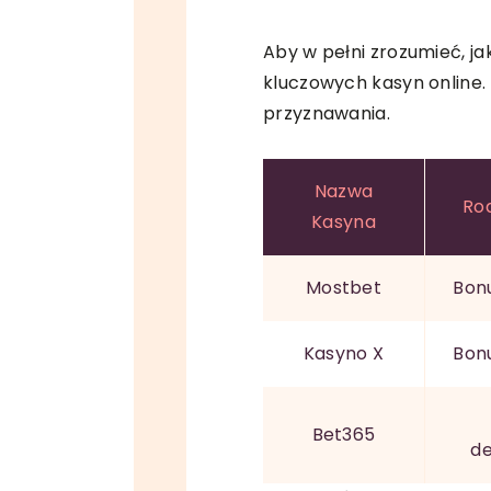
Aby w pełni zrozumieć, j
kluczowych kasyn online.
przyznawania.
Nazwa
Ro
Kasyna
Mostbet
Bon
Kasyno X
Bon
Bet365
d