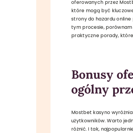
oferowanych przez Mostbe
które mogą być kluczowe
strony do hazardu online
tym procesie, porównam 
praktyczne porady, któr
Bonusy of
ogólny prz
Mostbet kasyno wyróżnia
użytkowników. Warto jedn
różnić. I tak, najpopular