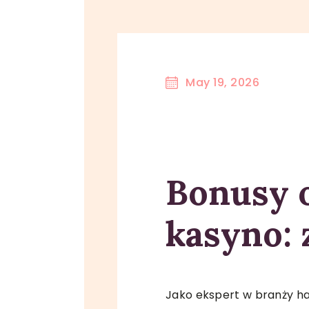
May 19, 2026
Bonusy 
kasyno: 
Jako ekspert w branży ha