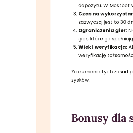
depozytu. W Mostbet w
Czas na wykorzysta
zazwyczaj jest to 30 dn
Ograniczenia gier:
Ni
gier, które go spełniają
Wiek i weryfikacja:
Ab
weryfikację tożsamośc
Zrozumienie tych zasad p
zysków.
Bonusy dla 