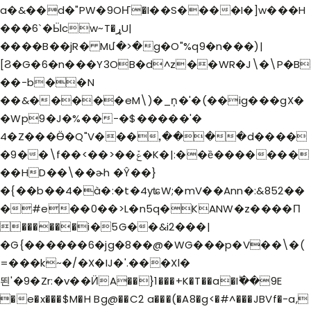
a�&��d�"PW�9OҤ�I��S����I�]w���H
���6`�Ӹcw~T�ړU|
����B��jR� Mմ�>�g�O"%q9�n���)|
[Ϩ�G�6�n���Y3OB�d^z��WR�J\�\P�B
��-b��N
��&�����eM\)�_ņ�'�(��ig���gX�
�Wp9�J�%��-�$�����'�
4�Z���Ӫ�Q"V���ꓹ����d����
�9��\f��<��>��ݞ�K�|:��ȅ�������
��HD��\��ɚh �Ŷ��}
�{��b��4�à�:�t�4yʨW;�mV��Ann�
:&852��
�#e��0��>L�n5q�KANW�z����П
������i�5G��&i2���|
�G{������6�jg�8��@�WG���p�V��\�(
=���k~�/�X�IJ�'.���Xl�
뙨'�9�Zr:�v��ӤA��}1���+K�T��a�Iؕ��9E
�e�x���$M�H Bg@��C2 a���(�A8�g<�#^���JBVf�-a,