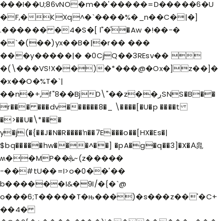
���I��U;86vNO�m��'�����=D�����6�U
�F,�KXq^�`����%�_n��C�|�]
.������ �4�S�[ l"�֞�Aw �!��-�
�`�(��)yx��B�|�r�� ���
���y�����|� �0CjQ��3REsv�� 
�(\���VS!X��)�*���@�Ox�]z��]�
�x��O�%T�`|
��n�+,f"8��BjD\"��z��ڔSNS�B��
r��� ���dv������8�_ \����[�U�p ����t
�>��U�\*���
y�j(�{��J�N�R����ŉ��7E���o��[HX�Es�|
$bq�����hw���
^��] �pA�g�q��3]�X�А㿡
ʍ��MP��ܞ~(z�����
-��#tU��=I>o�0��'��
b������I&�9I/�{�`@
o���6;T�����T�њ���)�s���z��'�C+
��4�