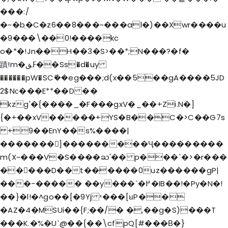
���:/
�~�bַ�C�z6��8���~���al�)��Xwr����u
�9���\��0!����kc
o�*�!Jn��H��3�S>��*;N���?�f�
蹟!m�ߓڧ��Ss�d�uy
������pW�SCܺ��
eg���;d(x��5��gA����5JD
2$Nс���E**��D ��
kzg'�{����_�F���gxV�_��+Zi.N�]
{�+��xV�����+YS�B��C�>C��G7s
+9��EnY��s%����|
�������]���������Ҷ���������
m(X~���V�S����ႀ'�� p���`�>�r���
��􊣥���D��t������0uz������gP|
���-����� ��y���`�߂�IB��!�Py�N�!
��}�l!
�^go��[�9Yj ˣ���[ꞟP��
�AZ�4�MSUi��{F;��/� �,��g�S)���T
���K.�%�U`@��{��\cfpQ[#���Β�}