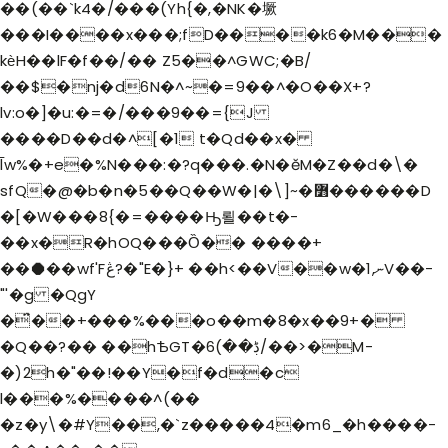
��(��`k4�/���(Yh{�,�NK�㙭
���I����x���;fD����k6�M���
kѐH��lF�f��/�� Z5��^GWC;�B/
��$�nj�d6N�^~�=9��^�O��X+?
lv:o�]�u:�=�/���9��={J
����D��d�^[�1 t�Qd��x�
̅lw%�+e�%N���:�?q���.�N�ĕM�Z��d�\�
sfQ�@�b�n�5��Q��W�|�\]~�߻������D
�[�W���8{�=����Ԣ뢸 ��t�-
��x�R�hOQ���Ȍ�� ����+
��⯃��wf'Fڠ?�"E�}+ ��h<��V��w�ނ,1V��-
"'�g �QgY
�̈́��+���%���o��m�8�x��9+�
�Q��?�� ��hѢGT�ڋ��)6/��>�M-
�)2h�"��!��Y�f�d�c
l���%����^(��
�z�y\�#Y��,�`z�����4�m6_�h����-