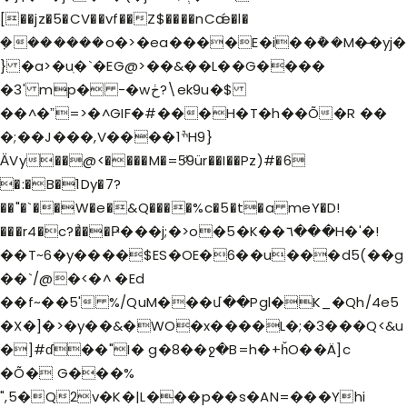
[��jz�5�CV��vf��Z$����nCǽ�l�
݀�������o�>�ea����E�i��݅��M�̶�yj�
} �a>�uֽ�`�EG@>��&��L��G����
�3' mp� -�wڂ?\ek9u�$
��^�ˮ=>�^GIF�#���H�T�h��Õ�R ��
�;��J���,V����1ׯH9}
ӒVy��@<����M�=5ͩ9ür��I��Pz)#�6
�:�B�1Dy�7?
��"�`��W�e�&Q����%c�5�t�a meY�D!
���r4�c?�͗��Ҏ���j;�>o�5�K��٦���H�'�!
��T~6�y����$ES�OE�6��u���d5(��g
��`/@�<�^ �Ed
��f~��5' %/QuM���մ��Pgl�K_�Qh/4e5
�X�]�>�y��&�WO�x����L�;�3���Q<&u
�]#ɗ��"I� g�8��ջ�B=h�+ȟO��Ä]c
�Õ� G���%
",5�Q2v�K�|L���p��s�AN=���Yhi