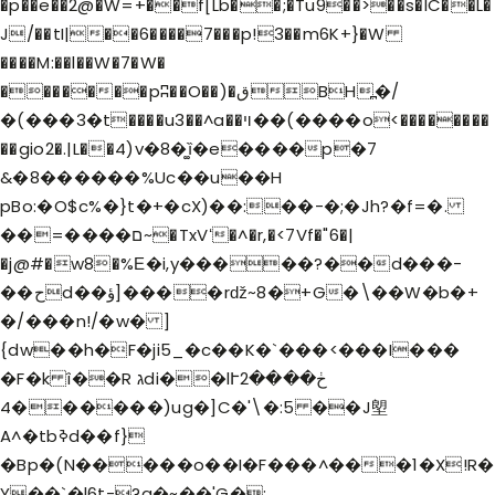
�p��e��2@�W=+��f[Lb��;�Tu9��>��s�IC��L�
J/��tI|��6����7���p!3��m6K+}�W
����M:��l��W�
7�W�
�������pʭ��O��)�قBH߽�/
�(���3�t����u3��^a��ױ��(����o<��������
��gio2�.|L��4)v�8�͚ȉ�e����p�7
&�8������%Uc��u��H
pBo:�O$c%�}t�+�cX)��:��-�;�Jh?�f=�.
��=����ם~�TxVʻ�^�r,�<7Vf�"6�|
�j@#�w8�%Ε�i,y�����?��d���-
��حd��ؤ]����rǆ~8�+G�\��W�b�+
�/���n!/�w� ]
{dw��h�F�ji5_�c��K�`���<���I���
�F�k î��R גdi��lՒڂ����2
������4)ug�]C�'\�:5 ��J塱
A^�tbߢd��f}
�Bp�(N�����o��I�F���^���1�X!R�
Y��`�l6t-?q�~��'G�;