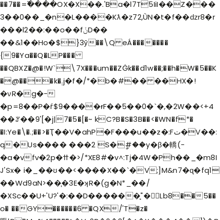
��7��=߰����OX�X��.'Ba�l7T5IiI��Z���
3��0��_�n�L����Kƛ�z72,ÙN�t�f��ǳr8�r
���l2��:��o��fݩD��
��&1��Ho�$}3ӯ��\Q eÁ�������
{9�Ya��Q�LP���
��QBXZ�@�!W`\7X���um��ZĠk��d1w��;��h�W�5��K
�@���k�܄j�f�/*�b�#�� ��HX�!
�νR�g�-
�p=8��P�ŕ$9����ɍF��5��0�`�,�2W��<+4
��ꌎ��9'[�j|7�5�[�~ kC?B�S�3B��<�WN�f*�
�I:Ye�\�.;��>�Ҭ��V�ahP�F���u��z�:Fت�V��:
q�Us���� ���2 S�ީ#��y�β�轎(-
�a�vfv�2p�ߚ�>/*XE8#�v˄:Tj�4W�Ph��_�m8I
J'Sx� i�_��ʊ��<����X��`�V;]M&n7�ɋ�fq1
��Wd9aN>��͎�3E�ʞR�(g�N*_��/
�XSc��U+'U?'�:��D������̙"�񭾷Lb8��5��
o� ��GY������6 �QX/'T�z�