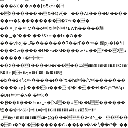
���&X�'�w��[o5x�
�X�������i&�Qv{�=���AL����M����
��m�$;���������7Yr���!
��]n�`C��o XFN\BWh�����䮽
��_�`�� �!��/S7=��ts�O��
���Vko]�O֟��������7��rߊ'��� 痲p}�1�f!|
���Ow�����U�~о�M����w7o��F��2 o
�����+�t
��X���f����6�г����cx��B���N���.��C��r
5�.�+|�n�z;=�H]��t�d���뻓
�b��24\c�����I��`%�hs�/v�������
����eچ{r���llu���nǷ�1���+1�C@*W^p
�BN �A� �K�
�ެӇ��6���!mo_~�[>J��d!��ķ������
瓇��s^S{L=]�GI������#�uz�26�?
_�iy<�f�������x�~ܹCg����2~8^_�=���
�0u�P�1�������Cx��$�۵�^�\��Ը�J��