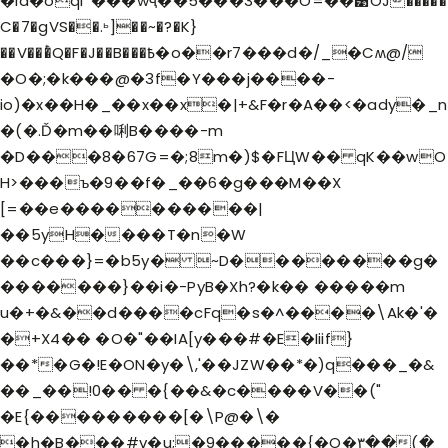
�id�oql*���wҷ��5���3���O=��͹OJ�����
C�7�gVS��.ꚝ]��~�?�K}
��V���ͭQ�F�J��B���߿�o��r7���d�/_�Cʍ@/
�O�;�k���@�3f�Y���j����-
io)�x��H�_��x��x�|+&F�r�A��<�ady�_n
�(�.Ď�m��唎B����-m
�D���8�67G=�;8m�)$�FЦW�� qK��wO
H>���ъ�9��f�_��6�g���M��X
[=��e����������|
��5yH����T�n�W
��c���}=�b5y� ~D��������g�
�������}��i�-PyB�Xh?�k�� �����m
u�+�&��d����cFq�s�^����\Ak�'�
�+X4�� �O�"��IA[y���#�E�Iiif}
��*�G�!E�ON�y�\,'��JZW��*�)q���_�&
��_��!0�� �{��&�c����V��("
�E{���������[�\P@�\�
�h�B���#v�u;�9�����{�O�۳��(�