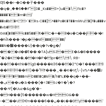
Ƣ5��r~�O��子���
�q�؀��6��F"[D�_Ks��3+)u��\;fIc�?
����'��m�t/
��s�b�^ <`�Rs˕C��]^��Po�K�T��miWu�[F�u���v
�vb�
GA�]�8�ˡc��5��Ҟ�C�+�8�s�҅Q��j�!�!
�hȈƛ��� !�p��M֮���} ��/
��N�׼����U)��q�?v�g�/
���d��͝E��:�TA[uSZ�E�&�B����
"�Z�K��,��H�P�ipr�\l\ :RB-
����Khk�gD����ki36���2*O�T���l
����!)��"Ϯ���_�.�K�Vţ\-}v%^��᯹J
�����mD��1�Q�Ʉ�/h�%;�҄��q�+��-
�ڣ��u�.b���(�>פ�3J�Y�\�?
��^F[�Uuz�&g�'�-
�H���]5������w�H O&��
~�؅��U0Ҽn����6��ن��L��Dy����`