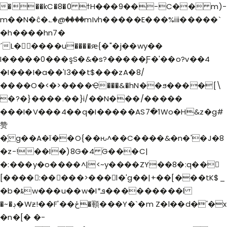
���kC�8�0 ϯH���9��-C�� m)-
m��N�ĉ�؎�@����mIvh�����E���%iii�����`
�h����hn7�
´L�����u����ԙ{�"�j��wy��
I�����0���şS�&�s?�����Ƒ�'��o?v��4
�I���I�a��'I3��t$���zA�8/
����O�<�>����Ҿ���&�hN��ϧ����[\
HOME
�?�}����.��}i/��N���/�����
HOLY MISSION
���I�V���4��q�I�����ASߗ�7Wo�H&z�g#
PROGRAMS
赞
EVENTS
�҉ g��A�ĭ��O{��ԋ^��C����&�n�'�J�8
�z-!��I�)8G�4 ۠G���C|
DONATION
�:���y�o����^|<~y����ZY��8�:q��𫘉
[����:�����>���l�'g��|+��[���tK$_
�b�ȶw���u��w�I*ܦ���������l
�~�ڊ�Wƶ!��F'��ځ�顐���Y�`�m Z�l��d�'�x
�n�[� �-