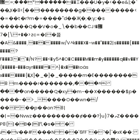
������*���;=޽��Ξ���U�y�<��e&|;�`
��߽X�8<[��I��������g���������<
�=��t�r?m�=����"d��Җ�;�;y;:�s
������Q��V�o�_\��b��CJ޼�!
�+\]�7�>zc=�|�쯣
�A&����ˎ�������w/V^k���X�~w��"���2|s�����{���
����?
F���3� '�/N?:��<�y5^�O�C����M��m�y������q��v��Y
{�����~���ayr�����^}�x���ŧoäs
x�������{�߽X]�_�]�_�����m�Ë��������
8 m����r�������٫���^
����on�����Q�xy�m~��X������$p�
����~�>_����O��wn�/
��i ��p��on?8|
�|=�Nvwz����������ɇ���?}u}7�ތZ����
P8{|
�B�|靔�s� �
ɹ�v��#���N��'6FF`�ˀ�['�xK
��ː