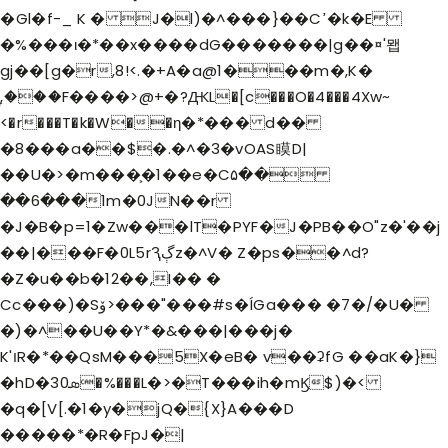
�Gl�f-_ K � J�l)�^���}��Cߴ�k�E
�%���ι�*��x����dG�������|g��¤'뫱
gj��[g�r,8!<.�+A�a@1���m�,K�
ۭ,���F����>@+�?ԪL�[c���O�4���4Xw~
<�r���T�k�W��η�*��� d��
�8���a��$�.�^�3�vOAS瞙D|
��U�>�m���͕�1��e�C۵��
��6���1m�0JN��r
�J�B�p=1�Zw���lT�PYF�J�PB��O"z�'��j
��|���F�0L5rԆڳz�^V� Z�ps��^d?
�Z�u��b
�12��,I�� �
Cc���)�Sۆ>���"���#s�ÍGa��� �7�/�U�
�)�^��U��Y*�&���|���j�
K'וR�*��QsM���5X�eB� v��ʡfG ��aK�}
�hD�3ܣ0�%���L�>�T���ih�mϏ$)�<
�q�[V[.�1�y�jQ�{X}A���D
�����*�R�FpJ�|