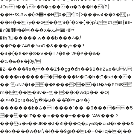
JOs}ł��\+�B�q���a�G��H�/P}
��H-!3;#w�i}G׽H�H0�F]'D[>���w4��3�)p
��H��7y��G�� 8�"�3�(�}p֕u#L��{��~
�Y8�׽!����X�Xޒ��<�
��sԆU�����.w���b���^�/
��P��74G�⬂nO�&���yh��'!
�6�(�$�F�S�V��Ƭ7�S� 2F�P��&�
�%�&�R�jѸ/
�Z~����ߢs�̥���Z$�gɡ�ճh��$B�KZܬe�UA
����n����������M�C�h�;T�x
d���
��`eN7�1���E���2�)�U�^�PT6B
m� ���8v�~ � :��:�wdp�� �O|
�:�3p۱s�R/ը�i�B� ��̌�ZP?�}
�������k�&�H����"��~�9�����5
�� ��LZ��.�=����+���� `ѦW���:?
���o�»��0B��;f�4I���Q�pyeSj�aïxl�k���&
��x����w�M\�l���9@��L�=0�Fq��j��