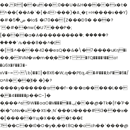
��,R[��u��:0��U�&H����x�t�
^��(��A�`�{�4>���)�A˳�ҭ=H����x��Y)
�#�ض�5 �Io$ �i70��{Z���D9� ���?
`�#��nw(�U7���P�;
[����a�A���������۫�; �����?
����`љ���8��^�|
�{$^����42��e
sQ��&�\�7����uKη�i
��,�RVM�w�m��̗�ܿ 0�T �fQ����!��o!
�ù6X�F��3�-
xV�~= ~\b)��]�8X6�W,q��ׅPEq,4�#���;bF��6�/
ט^R���҈E� �)�?
�׃���y������sr��f~�:��a�����L��
�ֲ�4�����p��C~}�
�֪���^s9W��oaO�M�����ݕ/͢���@�Tk�{F�'P�
�i�*oNv�u��Xti�܉Nߵ���U����#i3���ʁ�
�[�����Yɰ�X��;��t��E
7��C��I0�O�y�,��t8Q��och��`����@