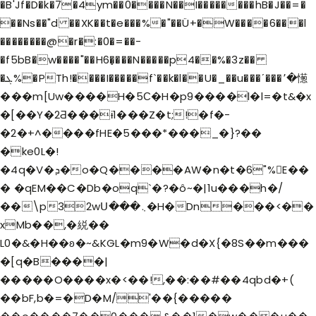
�B'Jf�D�k�7�4ym��0����N��I��������hB�J��=�
��Ns��"d ��XK��t�e���%�"��Ü+�W����6���l
��������@�r�:�0�=��-
�f5bB�w����"��H6�̝���N�����p4��%�3z��
�ܓ%�PTh!����I�����f`��k�l��U�_��u���ʹ���٬�憽
���m[Uw����H�5С�H�p9����l�l=�t&�x
�[��Y�2Ƌ���ɨ1���Z�t;!�f�-
�2�+^����fHE�5���*���_�}?��
�ke0L�!
�4q�V�ܕ�o�Q����AW�n�t�6"%E��
� �qEM��C�Db�oq`�?�ô~�|1u���h�/
��\p32wՍ���܆�H�Dn���<��
xMb��,�綐��
L0�&�H��ʚ�~&KGL�m9�W�d�X{�8S��m���
�[q�B����|
�����O����x�<��!,��:��#��4qbd�+(
��bF,b�=�D�M/'��{�����