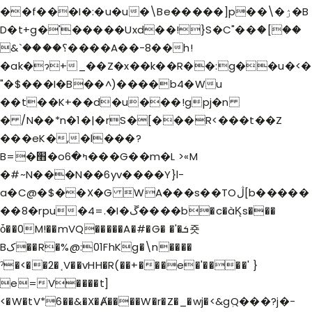
��f���I�:�u�u�\Be�����]p��\�ۯ�B
D�t+g�'�����Uxd��!}S�C"��ަ�[��
&`����؟����A��-8��h!
�ak�ɂ+_��Z�x��k��R��:g��u�<�
"�$���I�B��^)����b4�Wu
��t��K+��d�u���!gpj�n
� /N��*n�1�|�rS�[���R<���t��Z
���eK�,�l���?
B=�׫�oߤ�6���G��m�L >«M
�#~N���N��6yv����Y}l-
a�C@�$��X�G WA���s��TOڷ[b�����
��8�rpu�4=.�I�ڱ����b�c�àK̨s���
ȱ��0M!��mVQ�����A�#�G� �'�ܭ죳
Bک��R�%@:01FhKg�\n����
ˀ�<��2�˱V��vHH�R(��+���e�'����' }
e=V����t]
<�W�tV*6��&�X�Ⱥ����W�r�Z�_�wj�<&gٖQ���?j�-