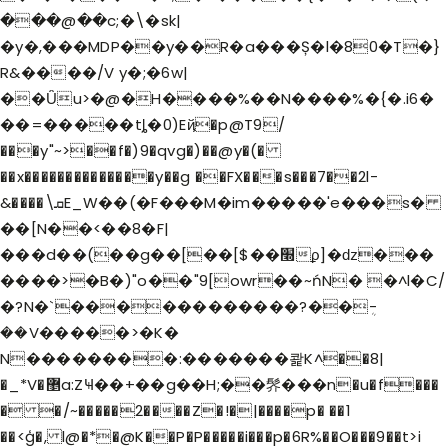
���@��c;�\�sk|
�y�,���MDP��y��R�a���Ș�l�80�T�}
R&����/V y�;�6w|
��Ǚu>�@�H����%��N����%�{�.i6�
��=�����tȴ�0)Eҋ�p@T9/
���y"~>��f�)9�qvg�)��@y�(�
��x��������������y��g ��FX���s���7��2l-
&����\ܩE_W��(�F���M�im�����'e���s�
��[N��<��8�F|
���d��(��g��[��[$��׭ϼ]�ǳ���
����>�B�)"o��"9[owr��~ńN� �^l�C/
�?N�`������������?��ܴ-
��V�����>�K�
N��������:�������콽K^��8|
�_*V�޵a:ZҸ��+��g��H;��䯰���n�u�f���
� �/~�����2����Z�!�|����p� ��1
��<ģ�, l@�*�@K��P�P�����i���p�6R%��O���9��t>i