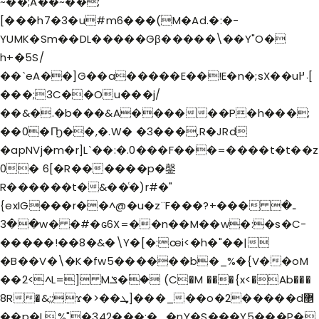
~��;A��~��;
[���h7�3�u#m6���(M�Ad.�:�-
YUMK�Sm��DL�����Gβ�����\��Y"O�
h+�5S/
��`eA��]G��a�����E��!E�n�;sX��u܁߂[
���;3C��Ou���j/
��&�.�b���&A������P�h���;
��0�Ҧ��,�.W� �3���,R�JRd
�apNVj�m�r]L`��:�.0���F���=����t�t��z
0� 6[�R������p�鏧
R������t�&��ͨ�)r#�"
{exIG���r��^@�u�z¨F�
��?+���ـ�
��3w� �#�ԍ6X=��n��M��w�:�s�C-
�����!��8�&�\Y�[�:œi<�h�"��|
�B��V�\�K�fw5������b�_%�{V��oM
��2<^L=] Mݏ�ؙ� (C�M ���{x<�Ab���
8R�&;;ϫ�>��ܜ]���_��o�2�����d޵
��p�L,%"�342���:�_�nY�S���Y5���ֲP�