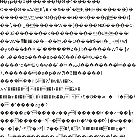
N�gx��0�F�����!�G�<������
O���G�ܘAǍ�\�ߘ�&��"�F;�FjH�s�����)�
�����
y w�>D�g���u��K����g���r}
��\��_������W��{�����Nx6�����c|
��ύ3�������K����������u���!
��wv�΢���x��=��.��O���ir9�H�_~\w|
�yX���$��՛������Z�)|;������W7�.{?
�F,���zo����eo��Χ��/��O�q�|
����rq�BG�w��`��ﶃ�����������
\.�������s�p�W7i�6޹�����|
��ܿ����KG�?/�w�A��Px;
.vV'������]�����1<��?|�2X�-
����m�����};�\�����o��u >ܼ9�8��ѭ~�~~!��/
�'�'����zg�?
�����χ�˭����z��y{�����b'��>~��]p
��������~?[~����ǽ�V���R}}�w���|
�r �]�/>F`�>F[7ً��r�\�&[�����������χ�?|
�ѻ}s���������w����~��Y��{�f�|