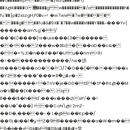
��u�����ep��o�}wzq���S��h}
��X@k�l���O࿫����͎g w��������/o������������h�
fu'��}p�2xszgH;F0�vޜܿ< �w7ww�7w�����
����g�;��fu�&�9X�`�7��w����M���Y���ށ���Yv{
������am%g'�/
��'�I|)����[nr�ure���|3������
��<�x�Z���w�Bb|�(��aD��cʨ�
��+%߃|�n��If��F�Ufɥ��nm>9|
�>�������������/^w�㋋
W���۫O���oO��Ͻ/7�O��[������x
�Yڻ�8⇻���"���-�28�c�-
�������<�TnV�je�OD�tE�tP�Iht@��M
a�V׉��|X����..ql
8���I$�h�d';���ĸ���փsP/� �<
��U�"���}>��CoN\@I 2mZ-
��D�,�����-� L�@o��Kp��/
��߀L�i��ۈ�1>Z�98�������a�W�m��
ɓ�ӫ��vGk�M9�D9g�,B��x�+揫