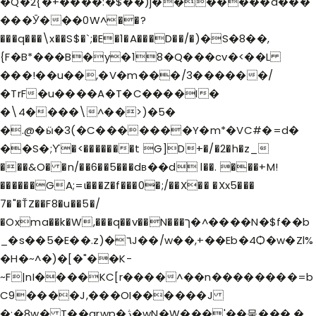
�Q�2{�+����:�$��)j�������a���
���Ӯ���0W^��?
���q���\x��S$�`;�E�1�A���D��/�)�S�8��,
{F�B*���B�y�18�Q���cv�<��L
���!��u��,�V�m���/3������/
�TrF�u����A�T�C����I�
�\4����\^��>)�5�
�.@�ӹ�3(�C�������Y�m*�VC#�=d�
��S�;ϒ�<�������t G]D+�/�2�h�z_
���&O� �n/��6��5���dв��d l��. ���+M!
������GA;=ɩ���Z�f���0�;/��X�� �Xx5���
7�"�ŤZ��F8�u��5�/
�Oxma��k�W,���q��v��N���ך�^����N�$f��b
_�s��5�E��.z)�٦J��/w��,+��Eb�4Ѻ�w�Zl%
�H�~^�)�[�"��K-
~F|nI����KC[r����^��n��������=b
C9����J,���OI������J
�;�8w� T��qrwp�ڎ�wN�W���'��뭍���.�