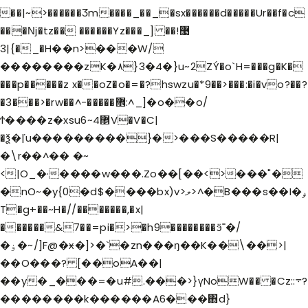
��|~>������Ӡm����_��_�sx������d�����Ur��f�c
���ǋ�tz�� ������Yz���_] ��޹!
�}|3_�H��n>���W/
��������zK�٨}3�4�}u~2ZÝ�o`H=���g�K�
���p�����z x��oZ�o�=�?hswzu�*9��>���:�i�vo?��?
�3���>�rw��^-�����޾:^_]�o��o/
Ϯ����z�xsu6~4޵V�V�C|
�ѯ�ܿ|u��������͏�}�>���S�����R|
�\r��^�� �~
<|O_�·����w���.Zo��[��<>���"�
�nO~�y{0�d$����bx)v>ލ>^�B���s��I�ݛ
T�g+��~H�//�������,�x|
������&7��=pi�>�h9��������ӭ˭�/
�ۏ�~/]F@�ӿ�]>�`�zn���ŋ��K��\��>|
��O���? [��oA��|
��y�_���=�u#.���>}үNoW�� �Cz::܋?
��������k������A6���΋d}