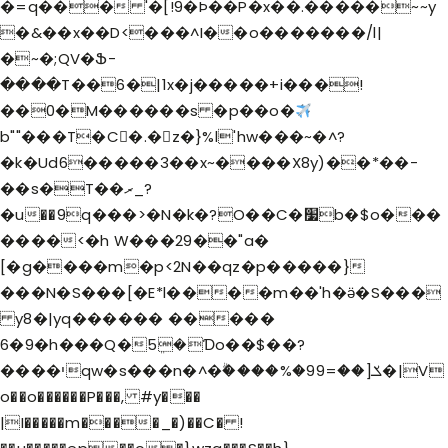
�=q��� '�[!9�Þ��P�x��.�����~~y
�&��x��D<���^I��o�������/l|
�~�;QV�Ֆ-
����T��6�|1x�j�����+i���!
��0�M������s �p��o�
b""���T�C�.�z�}%l'hw���~�^?
�k�Ud6�����3��x~����X8y)��*��-
��s�T��ރ_?
�u��9؜q���>�N�k�?O��C�׷b�$o���
����<�h W���29��"a�
[�g����m�p<2N��qz�p�����}
���N�S���[�E*l����m��'h�ӛ�S���
y8�|yq������ �����
6�9�h���Q�5ܸ�Ɗo��$��?
����יqw�s���n�^�ۗ����%�99=��]ݎ�|V
o��o������P���, #y���
|I�����m����_�)��C� !