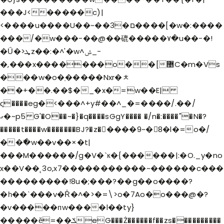
���J<�����c)|
<����u����U��~��3�ם����[�w�:����
���/�w���-��@��磇�����٧�u��-�!
�Ǘ�>ܜz��:�^'�w^ݜ_-
�,���x�������o��[޵C�m�Vs
���w�o�ַ�����Nxr�ﾺ
��+��.��$�_�x�=w��E|
ς����eg�<���^+y#��^_�=����/.��/
ގ�~p5 G'�O��~�}�q����sGgY���� �/n�:����"�N�?
�����t����w�������BJ?�z�����9~�8�l�=o�/
��߯�w��v��×�t|
���M������/g�V�`к�{������|:�O._y�no
x��V��˛3o,x7�����������~������c���
���������!8u�;���?��g��o����?
�һ��ˋ���v�R̾�^�>�=\>o�7Ao�o���@�?
�v�����пw����l��ty}
�����ӗ=��ݎeG���Ż������f��zs����������