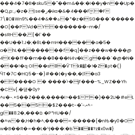
���4�7�B�sku5�"��m&��:�I��y�n��Up�
�Q,p:ٸ�z�.|se�ر�ѝa�&�4���F݆�F
7\�O�Wnܬ��&�4��%9�*�z�ISG���`�����
�O[��PV̵d�Y�������~m�/
�sRH��, {�l`��
��U��1:J�;�8L��mH������a�5�
a�hL��������f�q]��z�
��w����@
4K��fF��m���8���N4v�k.g���`�@�N�
���!�q Ol��s8�ѶTk�齴�!�Z�ρt�(}
ӴT�7C�HQ5�-�}#��|�y��,�|1�a3
�����O � ����֜>�jf���-%_WZ��Yh
�Cv{.�댇�Ѹ?
^v�~.+S��Z���,����I>��$ �)��2U�#eL
��5��5�$Z���t~�'~ޜ^-
gI��8.ם���,�2 �P*HU��/
�^w��,H�h�^,����=:�����[�nЊ�y0�O*
w�B��R�=��L�Ӌ���:�ʪ'����?z�x0w�}