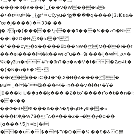
���l�S�A���[_
(��V�W���59
�>�tM�_{@*CѸyu�ߞք����q����]3Jl6s&�
'œ�j����)�33� ��
j�:7p�(�����\p���R���%��zO�Nb
��t�ZO�ԢS�ld�?
�*���cy�S�����6b��NW� ]M���I��ז
���ei����l�k��WFo"u��-9F���{�WۍX^�
%k�y2Ln�n#*r�9nT�c�w�V�f��Z@4t�
�(�N�a�5�?-
��n�8��iiC�,1�*�,X�H�A���� ]�
MB_� �`2I����-n���V�1�!>�Ү�
]B���kHU�ܾ�ɑ��ɮ���;�Z�to"����r"o�t��n�!:
��<��
��G�6+FS���&��^�Ԓ�qD+yRI�j�e
���frҖ�W78�:"A�P���Z�~��у�a��
{a���\5]Y=b[�!
���u�[$�Y$"Y�Q��% ��9�&C뿐