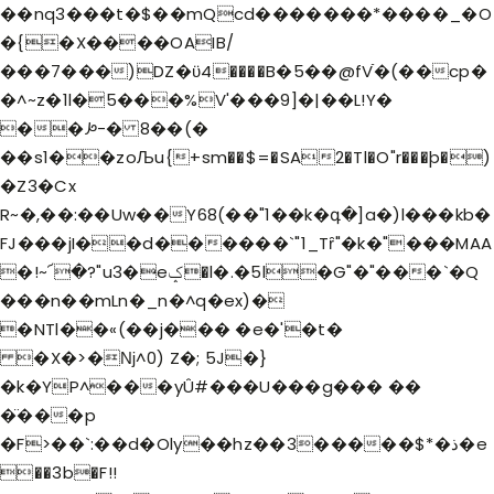
��nq3���t�$��mQcd�������*����_�O
�{�X����OAIB/
���7���)DZ�ϋ4����B�5��@fVֿ�(��cp�
�^~z�1l�5���%V'���9]�|��L!Y�
��ꛊ-� 8��(�
��s1��zoЉu{+sm��$=�SA2�Tl�O"r���þ�)
�Z3�Cx
R~�,��:��Uw��Y68(��"1��k�գ�]a�)l���kb�
FJ���jI��d������`"1_Tȓ"�k�"���MAA
�!~՜�?"u3�eݤ�l�.�5l�G"�"���`�Q
���n��mLn�_n�^q�ex)�
�NTl��«(��j��� �e�'�t�
�X�>�ǋ^0) Z�; 5J�}
�k�YP^���yÛ#���U���g��� ��
�̈���p
�F>��`:��d�Oly��
hz��3�����$*�ذ�e
��3b�F!!