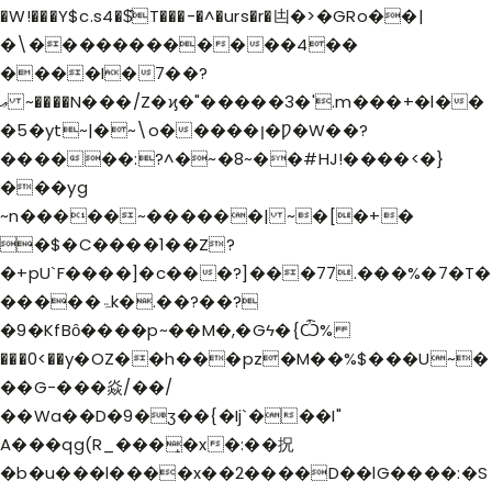
�W!���Y$c.s4�$̂T���-�^�urs�r�凷�>�GRo��|
�\������������4��
����I�7��?
ޢ ~����N���/Z�ϗ�"�����3�'.m���+�l��
�5�yt~|�~\o�����ן�Ƿ�W��?
������:?^�~�8~��#HJ!����<�}
���yg
~n�����~������| ~�[�+�
�$�C����1��Z?
�+pU`F����]�c���?]���77.���%�7�T�
�����ۃk�.��?��?
�9�KfBȏ����p~��M�,�Gϟ�{Ѽ%
���0<��y�OZ��h���pz�M��%$���U~�
��G-���焱/��/
��Wa��D�9�ӡ��{�Ij`���I"
A���qg(R_���̝�x�:��拀
�b�u���l����x��2����D��lG����:�S