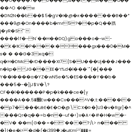
��o����7��0���,&��1�w���u��
��^O �I�w
�DN2N��b��$5�gV�I�@�ԟ�������B��*
���9@�On����b�mr5?��p�Q��臇
j�yR�S"`
����1f�~N`��H��DQ)ga���o�~w-
� K�!K�P���:����gx���0�M�
s� � ��G�3жą�
q�H�DMc�rD����XI7{S�U���Uj���J���
n�kp� JG��EE�ר%d�l���`"(�[���
Y��I����a�Y Z�wN5e�%�ES����Y��b�
���5�~�]jJ$V�\?
CF��l������P�p�k���ce�[y̹
����A��.׫�5Ew���Cx���^V�;t:����i�
�p7�;���LǣE�E�O�@\CX�Þ�]U3�v�Rgr]�^
���Qr�q��=b�n�~uf�<)x�A<�#�H�w �-
�V� ��m{G��=�`��� ?/L> n���
�}|�e�j>�d�(�jݙ�399�uKm ���=