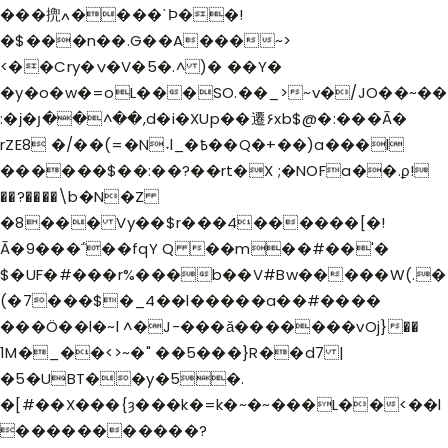
���㨮ߍ����ˋϷ��!
�$���n��.G��A���~>
<��Cry�ݍ�V�5�.^ )� ��Y�
�y�o�w�=oL���SO.��_>~v�/JO��~��
:�ϳ�յ��^��,d�i�XUp��遷۶xb$@�:���Ā�
rZE8 �/��(=�N˕l_�߿��Q�+��)a���l
������$��:��?��rt�X ;�NOFa��.ϼ!
��?����\b�N�Z
�8��� Vy��$r���4������[�!
Ā�9���΅��fqY Q ��m��#��'�
$�UF�#���r%���b��V#Bw�����W(.�
(�7���$�_4��l�����a��#����
���Ö��l�~l ^�J-���ǎ�������vOj}��
1M�_��<>~�" ��5���}R��d7 |
�5�UBT��y�5�.
�[#��X���{ȝ���k�=k�~�~���L��<��l
�����������?