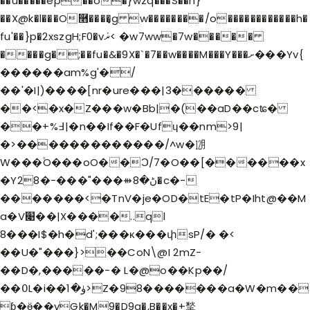
��u�����ep��o�}wzq���S��h}
��X@k�l���O࿫����͎g w��������/o������������h�
fu'��}p�2xszgH;F0�vޜܿ< �w7ww�7w�����
����g�;��fu�&�9X�`�7��w����M���Y���ށ���Yv{
������am%g'�/
��'�I|)����[nr�ure���|3������
��<�x�Z���w�Bb|�(��aD��cʨ�
��+%߃|�n��If��F�Ufɥ��nm>9|
�>�������������/^w�㋋
W���۫O���oO��Ͻ/7�O��[������x
�Yڻ�8⇻���"���-�28�c�-
�������<�TnV�je�OD�tE�tP�Iht@��M
a�V׉��|X����..ql
8���I$�h�d';���ĸ���փsP/� �<
��U�"���}>��CoN\@I 2mZ-
��D�,�����-� L�@o��Kp��/
��߀L�i��ۈ�1>Z�98�������a�W�m��
ɓ�ӫ��vGk�M9�D9g�,B��x�+揫