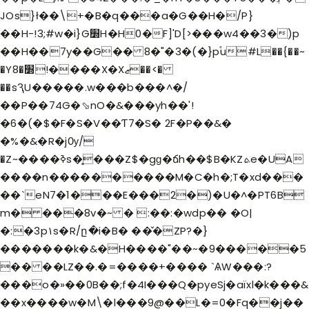
JOs}ł��\+�B�q���a�G��H�/P}
��H-!3;#w�i}G׽H�H0�F]'D[>���w4��3�)p
��H��7y��G�� 8�"�3�(�}p֕u#L��{��~
�Y8�׽!����X�Xޒ��<�
��sԆU�����.w���b���^�/
��P��74G�⬂nO�&���yh��'!
�6�(�$�F�S�V��Ƭ7�S� 2F�P��&�
�%�&�R�jѸ/
�Z~����ߢs�̥���Z$�gɡ�ճh��$B�KZܬe�UA
����n����������M�C�h�;T�x
d���
��`eN7�1���E���2�)�U�^�PT6B
m� ���8v�~ � :��:�wdp�� �O|
�:�3p۱s�R/ը�i�B� ��̌�ZP?�}
�������k�&�H����"��~�9�����5
�� ��LZ��.�=����+���� `ѦW���:?
���o�»��0B��;f�4I���Q�pyeSj�aïxl�k���&
��x����w�M\�l���9@��L�=0�Fq��j��