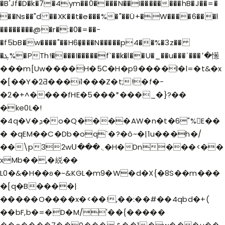
�B'Jf�D�k�7�4ym��0����N��I��������hB�J��=�
��Ns��"d ��XK��t�e���%�"��Ü+�W����6���l
��������@�r�:�0�=��-
�f5bB�w����"��H6�̝���N�����p4��%�3z��
�ܓ%�PTh!����I�����f`��k�l��U�_��u���ʹ���٬�憽
���m[Uw����H�5С�H�p9����l�l=�t&�x
�[��Y�2Ƌ���ɨ1���Z�t;!�f�-
�2�+^����fHE�5���*���_�}?��
�ke0L�!
�4q�V�ܕ�o�Q����AW�n�t�6"%E��
� �qEM��C�Db�oq`�?�ô~�|1u���h�/
��\p32wՍ���܆�H�Dn���<��
xMb��,�綐��
L0�&�H��ʚ�~&KGL�m9�W�d�X{�8S��m���
�[q�B����|
�����O����x�<��!,��:��#��4qbd�+(
��bF,b�=�D�M/'��{�����