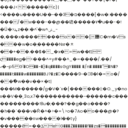
���J<�����c)|
<����u����U��~��3�ם����[�w�:����
���/�w���-��@��磇�����٧�u��-�!
�Ǘ�>ܜz��:�^'�w^ݜ_-
�,���x�������o��[޵C�m�Vs
���w�o�ַ�����Nxr�ﾺ
��+��.��$�_�x�=w��E|
ς����eg�<���^+y#��^_�=����/.��/
ގ�~p5 G'�O��~�}�q����sGgY���� �/n�:����"�N�?
�����t����w�������BJ?�z�����9~�8�l�=o�/
��߯�w��v��×�t|
���M������/g�V�`к�{������|:�O._y�no
x��V��˛3o,x7�����������~������c���
���������!8u�;���?��g��o����?
�һ��ˋ���v�R̾�^�>�=\>o�7Ao�o���@�?
�v�����пw����l��ty}
�����ӗ=��ݎeG���Ż������f��zs����������