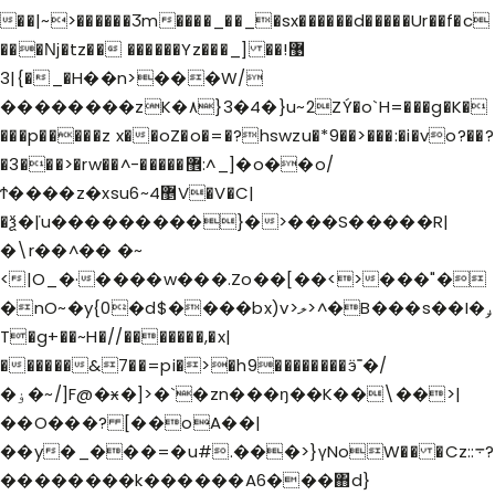
��|~>������Ӡm����_��_�sx������d�����Ur��f�c
���ǋ�tz�� ������Yz���_] ��޹!
�}|3_�H��n>���W/
��������zK�٨}3�4�}u~2ZÝ�o`H=���g�K�
���p�����z x��oZ�o�=�?hswzu�*9��>���:�i�vo?��?
�3���>�rw��^-�����޾:^_]�o��o/
Ϯ����z�xsu6~4޵V�V�C|
�ѯ�ܿ|u��������͏�}�>���S�����R|
�\r��^�� �~
<|O_�·����w���.Zo��[��<>���"�
�nO~�y{0�d$����bx)v>ލ>^�B���s��I�ݛ
T�g+��~H�//�������,�x|
������&7��=pi�>�h9��������ӭ˭�/
�ۏ�~/]F@�ӿ�]>�`�zn���ŋ��K��\��>|
��O���? [��oA��|
��y�_���=�u#.���>}үNoW�� �Cz::܋?
��������k������A6���΋d}