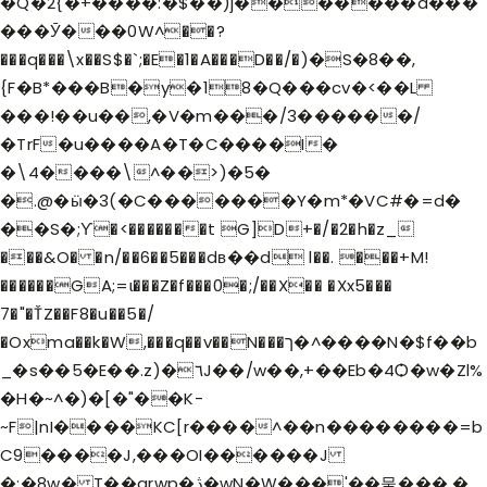
�Q�2{�+����:�$��)j�������a���
���Ӯ���0W^��?
���q���\x��S$�`;�E�1�A���D��/�)�S�8��,
{F�B*���B�y�18�Q���cv�<��L
���!��u��,�V�m���/3������/
�TrF�u����A�T�C����I�
�\4����\^��>)�5�
�.@�ӹ�3(�C�������Y�m*�VC#�=d�
��S�;ϒ�<�������t G]D+�/�2�h�z_
���&O� �n/��6��5���dв��d l��. ���+M!
������GA;=ɩ���Z�f���0�;/��X�� �Xx5���
7�"�ŤZ��F8�u��5�/
�Oxma��k�W,���q��v��N���ך�^����N�$f��b
_�s��5�E��.z)�٦J��/w��,+��Eb�4Ѻ�w�Zl%
�H�~^�)�[�"��K-
~F|nI����KC[r����^��n��������=b
C9����J,���OI������J
�;�8w� T��qrwp�ڎ�wN�W���'��뭍���.�