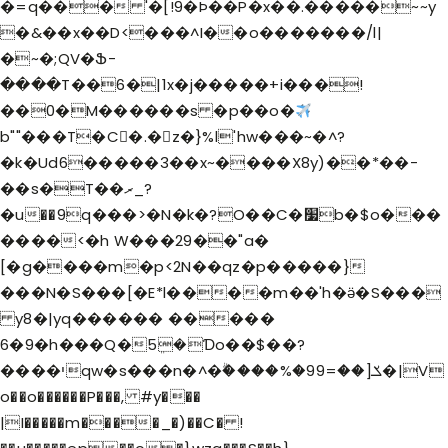
�=q��� '�[!9�Þ��P�x��.�����~~y
�&��x��D<���^I��o�������/l|
�~�;QV�Ֆ-
����T��6�|1x�j�����+i���!
��0�M������s �p��o�
b""���T�C�.�z�}%l'hw���~�^?
�k�Ud6�����3��x~����X8y)��*��-
��s�T��ރ_?
�u��9؜q���>�N�k�?O��C�׷b�$o���
����<�h W���29��"a�
[�g����m�p<2N��qz�p�����}
���N�S���[�E*l����m��'h�ӛ�S���
y8�|yq������ �����
6�9�h���Q�5ܸ�Ɗo��$��?
����יqw�s���n�^�ۗ����%�99=��]ݎ�|V
o��o������P���, #y���
|I�����m����_�)��C� !