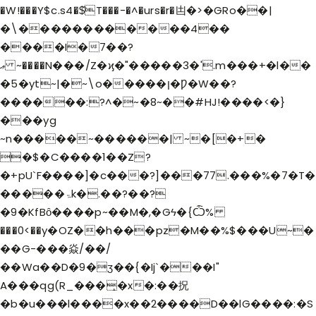
�W!���Y$c.s4�$̂T���-�^�urs�r�凷�>�GRo��|
�\������������4��
����I�7��?
ޢ ~����N���/Z�ϗ�"�����3�'.m���+�l��
�5�yt~|�~\o�����ן�Ƿ�W��?
������:?^�~�8~��#HJ!����<�}
���yg
~n�����~������| ~�[�+�
�$�C����1��Z?
�+pU`F����]�c���?]���77.���%�7�T�
�����ۃk�.��?��?
�9�KfBȏ����p~��M�,�Gϟ�{Ѽ%
���0<��y�OZ��h���pz�M��%$���U~�
��G-���焱/��/
��Wa��D�9�ӡ��{�Ij`���I"
A���qg(R_���̝�x�:��拀
�b�u���l����x��2����D��lG����:�S