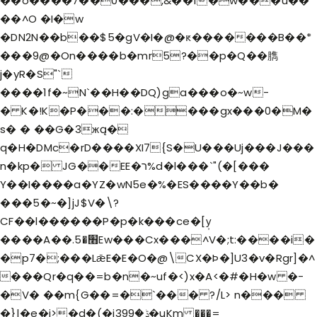
��o����7��0���,&��1�w���u��
��^O �I�w
�DN2N��b��$5�gV�I�@�ԟ�������B��*
���9@�On����b�mr5?��p�Q��臇
j�yR�S"`
����1f�~N`��H��DQ)ga���o�~w-
� K�!K�P���:����gx���0�M�
s� � ��G�3жą�
q�H�DMc�rD����XI7{S�U���Uj���J���
n�kp� JG��EE�ר%d�l���`"(�[���
Y��I����a�Y Z�wN5e�%�ES����Y��b�
���5�~�]jJ$V�\?
CF��l������P�p�k���ce�[y̹
����A��.׫�5Ew���Cx���^V�;t:����i�
�p7�;���LǣE�E�O�@\CX�Þ�]U3�v�Rgr]�^
���Qr�q��=b�n�~uf�<)x�A<�#�H�w �-
�V� ��m{G��=�`��� ?/L> n���
�}|�e�j>�d�(�jݙ�399�uKm ���=