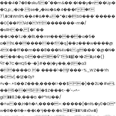
���4�7�B�sku5�"��m&��:�I��y�n��Up�
�Q,p:ٸ�z�.|se�ر�ѝa�&�4���F݆�F
7\�O�Wnܬ��&�4��%9�*�z�ISG���`�����
�O[��PV̵d�Y�������~m�/
�sRH��, {�l`��
��U��1:J�;�8L��mH������a�5�
a�hL��������f�q]��z�
��w����@
4K��fF��m���8���N4v�k.g���`�@�N�
���!�q Ol��s8�ѶTk�齴�!�Z�ρt�(}
ӴT�7C�HQ5�-�}#��|�y��,�|1�a3
�����O � ����֜>�jf���-%_WZ��Yh
�Cv{.�댇�Ѹ?
^v�~.+S��Z���,����I>��$ �)��2U�#eL
��5��5�$Z���t~�'~ޜ^-
gI��8.ם���,�2 �P*HU��/
�^w��,H�h�^,����=:�����[�nЊ�y0�O*
w�B��R�=��L�Ӌ���:�ʪ'����?z�x0w�}