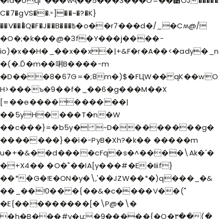
�id�oql*���wҷ��5���3���O=��͹OJ�����
C�7�gVS��.ꚝ]��~�?�K}
��V���ͭQ�F�J��B���߿�o��r7���d�/_�Cʍ@/
�O�;�k���@�3f�Y���j����-
io)�x��H�_��x��x�|+&F�r�A��<�ady�_n
�(�.Ď�m��唎B����-m
�D���8�67G=�;8m�)$�FЦW�� qK��wO
H>���ъ�9��f�_��6�g���M��X
[=��e����������|
��5yH����T�n�W
��c���}=�b5y� ~D��������g�
�������}��i�-PyB�Xh?�k�� �����m
u�+�&��d����cFq�s�^����\Ak�'�
�+X4�� �O�"��IA[y���#�E�Iiif}
��*�G�!E�ON�y�\,'��JZW��*�)q���_�&
��_��!0�� �{��&�c����V��("
�E{���������[�\P@�\�
�h�B���#v�u;�9�����{�O�۳��(�