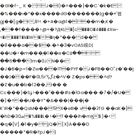
�Gl�f-_ K � J�l)�^���}��Cߴ�k�E
�%���ι�*��x����dG�������|g��¤'뫱
gj��[g�r,8!<.�+A�a@1���m�,K�
ۭ,���F����>@+�?ԪL�[c���O�4���4Xw~
<�r���T�k�W��η�*��� d��
�8���a��$�.�^�3�vOAS瞙D|
��U�>�m���͕�1��e�C۵��
��6���1m�0JN��r
�J�B�p=1�Zw���lT�PYF�J�PB��O"z�'��j
��|���F�0L5rԆڳz�^V� Z�ps��^d?
�Z�u��b
�12��,I�� �
Cc���)�Sۆ>���"���#s�ÍGa��� �7�/�U�
�)�^��U��Y*�&���|���j�
K'וR�*��QsM���5X�eB� v��ʡfG ��aK�}
�hD�3ܣ0�%���L�>�T���ih�mϏ$)�<
�q�[V[.�1�y�jQ�{X}A���D
�����*�R�FpJ�|