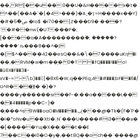
��,R[��u��:0��U�&H����x�t�
^��(��A�`�{�4>���)�A˳�ҭ=H����x��Y)
�#�ض�5 �Io$ �i70��{Z���D9� ���?
`�#��nw(�U7���P�;
[����a�A���������۫�; �����?
����`љ���8��^�|
�{$^����42��e
sQ��&�\�7����uKη�i
��,�RVM�w�m��̗�ܿ 0�T �fQ����!��o!
�ù6X�F��3�-
xV�~= ~\b)��]�8X6�W,q��ׅPEq,4�#���;bF��6�/
ט^R���҈E� �)�?
�׃���y������sr��f~�:��a�����L��
�ֲ�4�����p��C~}�
�֪���^s9W��oaO�M�����ݕ/͢���@�Tk�{F�'P�
�i�*oNv�u��Xti�܉Nߵ���U����#i3���ʁ�
�[�����Yɰ�X��;��t��E
7��C��I0�O�y�,��t8Q��och��`����@