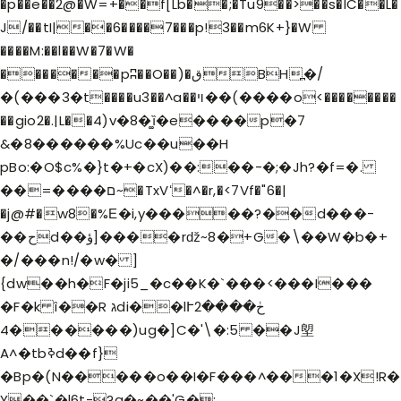
�p��e��2@�W=+��f[Lb��;�Tu9��>��s�IC��L�
J/��tI|��6����7���p!3��m6K+}�W
����M:��l��W�
7�W�
�������pʭ��O��)�قBH߽�/
�(���3�t����u3��^a��ױ��(����o<��������
��gio2�.|L��4)v�8�͚ȉ�e����p�7
&�8������%Uc��u��H
pBo:�O$c%�}t�+�cX)��:��-�;�Jh?�f=�.
��=����ם~�TxVʻ�^�r,�<7Vf�"6�|
�j@#�w8�%Ε�i,y�����?��d���-
��حd��ؤ]����rǆ~8�+G�\��W�b�+
�/���n!/�w� ]
{dw��h�F�ji5_�c��K�`���<���I���
�F�k î��R גdi��lՒڂ����2
������4)ug�]C�'\�:5 ��J塱
A^�tbߢd��f}
�Bp�(N�����o��I�F���^���1�X!R�
Y��`�l6t-?q�~��'G�;