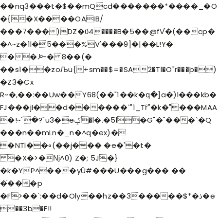
��nq3���t�$��mQcd�������*����_�O
�{�X����OAIB/
���7���)DZ�ϋ4����B�5��@fVֿ�(��cp�
�^~z�1l�5���%V'���9]�|��L!Y�
��ꛊ-� 8��(�
��s1��zoЉu{+sm��$=�SA2�Tl�O"r���þ�)
�Z3�Cx
R~�,��:��Uw��Y68(��"1��k�գ�]a�)l���kb�
FJ���jI��d������`"1_Tȓ"�k�"���MAA
�!~՜�?"u3�eݤ�l�.�5l�G"�"���`�Q
���n��mLn�_n�^q�ex)�
�NTl��«(��j��� �e�'�t�
�X�>�ǋ^0) Z�; 5J�}
�k�YP^���yÛ#���U���g��� ��
�̈���p
�F>��`:��d�Oly��
hz��3�����$*�ذ�e
��3b�F!!