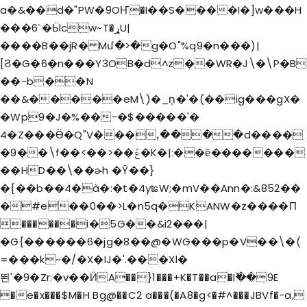
a�&��d�"PW�9OҤ�I��S����I�]w���H
���6`�Ӹcw~T�ړU|
����B��jR� Mմ�>�g�O"%q9�n���)|
[Ϩ�G�6�n���Y3OB�d^z��WR�J\�\P�B
��-b��N
��&�����eM\)�_ņ�'�(��ig���gX�
�Wp9�J�%��-�$�����'�
4�Z���Ӫ�Q"V���ꓹ����d����
�9��\f��<��>��ݞ�K�|:��ȅ�������
��HD��\��ɚh �Ŷ��}
�{��b��4�à�:�t�4yʨW;�mV��Ann�
:&852��
�#e��0��>L�n5q�KANW�z����П
������i�5G��&i2���|
�G{������6�jg�8��@�WG���p�V��\�(
=���k~�/�X�IJ�'.���Xl�
뙨'�9�Zr:�v��ӤA��}1���+K�T��a�Iؕ��9E
�e�x���$M�H Bg@��C2 a���(�A8�g<�#^���JBVf�-a,