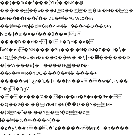
��(��`k4�/���(Yh{�,�NK�㙭
���I����x���;fD����k6�M���
kѐH��lF�f��/�� Z5��^GWC;�B/
��$�nj�d6N�^~�=9��^�O��X+?
lv:o�]�u:�=�/���9��={J
����D��d�^[�1 t�Qd��x�
̅lw%�+e�%N���:�?q���.�N�ĕM�Z��d�\�
sfQ�@�b�n�5��Q��W�|�\]~�߻������D
�[�W���8{�=����Ԣ뢸 ��t�-
��x�R�hOQ���Ȍ�� ����+
��⯃��wf'Fڠ?�"E�}+ ��h<��V��w�ނ,1V��-
"'�g �QgY
�̈́��+���%���o��m�8�x��9+�
�Q��?�� ��hѢGT�ڋ��)6/��>�M-
�)2h�"��!��Y�f�d�c
l���%����^(��
�z�y\�#Y��,�`z�����4�m6_�h����-