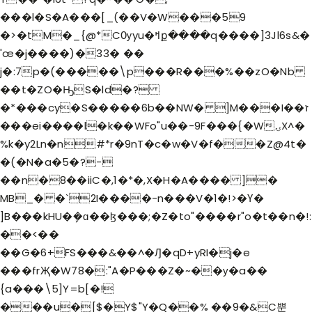
���l�S�A���[_
(��V�W���59
�>�tM�_{@*CѸyu�ߞք����q����]3Jl6s&�
'œ�j����)�33� ��
j�:7p�(�����\p���R���%��zO�Nb
��t�ZO�ԢS�ld�?
�*���cy�S�����6b��NW� ]M���I��ז
���ei����l�k��WFo"u��-9F���{�WۍX^�
%k�y2Ln�n#*r�9nT�c�w�V�f��Z@4t�
�(�N�a�5�?-
��n�8��iiC�,1�*�,X�H�A���� ]�
MB_� �`2I����-n���V�1�!>�Ү�
]B���kHU�ܾ�ɑ��ɮ���;�Z�to"����r"o�t��n�!:
��<��
��G�6+FS���&��^�Ԓ�qD+yRI�j�e
���frҖ�W78�:"A�P���Z�~��у�a��
{a���\5]Y=b[�!
���u�[$�Y$"Y�Q��% ��9�&C뿐