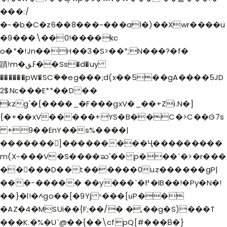
���:/
�~�bַ�C�z6��8���~���al�)��Xwr����u
�9���\��0!����kc
o�*�!Jn��H��3�S>��*;N���?�f�
蹟!m�ߓڧ��Ss�d�uy
������pW�SCܺ��
eg���;d(x��5��gA����5JD
2$Nс���E**��D ��
kzg'�{����_�F���gxV�_��+Zi.N�]
{�+��xV�����+YS�B��C�>C��G7s
+9��EnY��s%����|
�������]���������Ҷ���������
m(X~���V�S����ႀ'�� p���`�>�r���
��􊣥���D��t������0uz������gP|
���-����� ��y���`�߂�IB��!�Py�N�!
��}�l!
�^go��[�9Yj ˣ���[ꞟP��
�AZ�4�MSUi��{F;��/� �,��g�S)���T
���K.�%�U`@��{��\cfpQ[#���Β�}