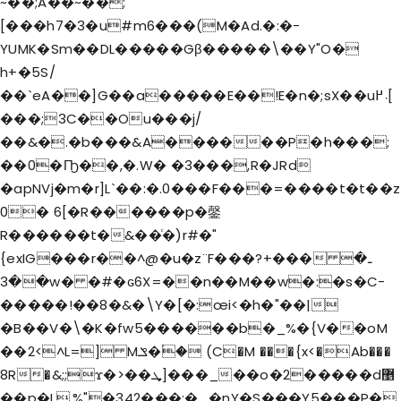
~��;A��~��;
[���h7�3�u#m6���(M�Ad.�:�-
YUMK�Sm��DL�����Gβ�����\��Y"O�
h+�5S/
��`eA��]G��a�����E��!E�n�;sX��u܁߂[
���;3C��Ou���j/
��&�.�b���&A������P�h���;
��0�Ҧ��,�.W� �3���,R�JRd
�apNVj�m�r]L`��:�.0���F���=����t�t��z
0� 6[�R������p�鏧
R������t�&��ͨ�)r#�"
{exIG���r��^@�u�z¨F�
��?+���ـ�
��3w� �#�ԍ6X=��n��M��w�:�s�C-
�����!��8�&�\Y�[�:œi<�h�"��|
�B��V�\�K�fw5������b�_%�{V��oM
��2<^L=] Mݏ�ؙ� (C�M ���{x<�Ab���
8R�&;;ϫ�>��ܜ]���_��o�2�����d޵
��p�L,%"�342���:�_�nY�S���Y5���ֲP�