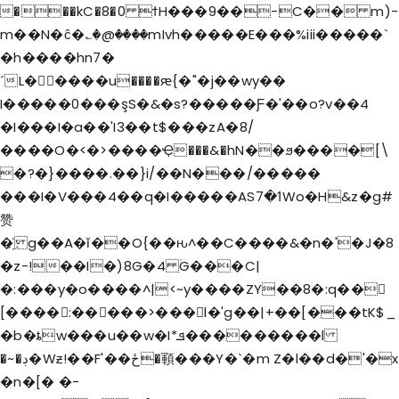
���kC�8�0 ϯH���9��-C�� m)-
m��N�ĉ�؎�@����mIvh�����E���%iii�����`
�h����hn7�
´L�����u����ԙ{�"�j��wy��
I�����0���şS�&�s?�����Ƒ�'��o?v��4
�I���I�a��'I3��t$���zA�8/
����O�<�>����Ҿ���&�hN��ϧ����[\
HOME
�?�}����.��}i/��N���/�����
HOLY MISSION
���I�V���4��q�I�����ASߗ�7Wo�H&z�g#
PROGRAMS
赞
EVENTS
�҉ g��A�ĭ��O{��ԋ^��C����&�n�'�J�8
�z-!��I�)8G�4 ۠G���C|
DONATION
�:���y�o����^|<~y����ZY��8�:q��𫘉
[����:�����>���l�'g��|+��[���tK$_
�b�ȶw���u��w�I*ܦ���������l
�~�ڊ�Wƶ!��F'��ځ�顐���Y�`�m Z�l��d�'�x
�n�[� �-