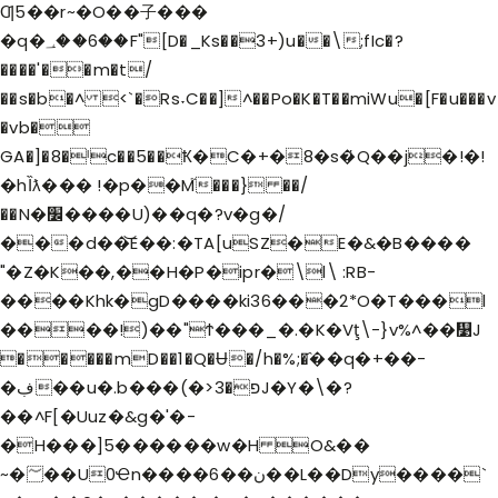
Ƣ5��r~�O��子���
�q�؀��6��F"[D�_Ks��3+)u��\;fIc�?
����'��m�t/
��s�b�^ <`�Rs˕C��]^��Po�K�T��miWu�[F�u���v
�vb�
GA�]�8�ˡc��5��Ҟ�C�+�8�s�҅Q��j�!�!
�hȈƛ��� !�p��M֮���} ��/
��N�׼����U)��q�?v�g�/
���d��͝E��:�TA[uSZ�E�&�B����
"�Z�K��,��H�P�ipr�\l\ :RB-
����Khk�gD����ki36���2*O�T���l
����!)��"Ϯ���_�.�K�Vţ\-}v%^��᯹J
�����mD��1�Q�Ʉ�/h�%;�҄��q�+��-
�ڣ��u�.b���(�>פ�3J�Y�\�?
��^F[�Uuz�&g�'�-
�H���]5������w�H O&��
~�؅��U0Ҽn����6��ن��L��Dy����`