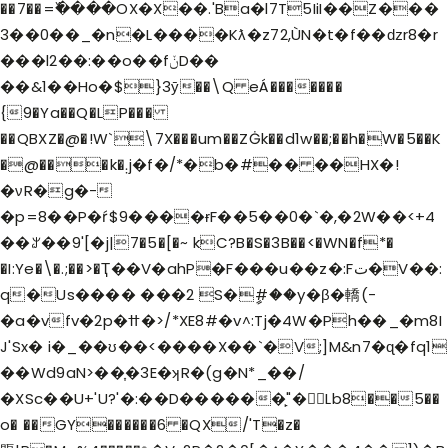
��7��=߰����OX�X��.'Ba�l7T5IiI��Z���
3��0��_�n�L����Kƛ�z72,ÙN�t�f��ǳr8�r
���l2��:��o��fݩD��
��&1��Ho�$}3ӯ��\Q eÁ�������
{9�Ya��Q�LP���
��QBXZ�@�!W`\7X���um��ZĠk��d1w��;��h�W�5��K
�@���k�܄j�f�/*�b�#�� ��HX�!
�νR�g�-
�p=8��P�ŕ$9����ɍF��5��0�`�,�2W��<+4
��ꌎ��9'[�j|7�5�[�~ kC?B�S�3B��<�WN�f*�
�I:Ye�\�.;��>�Ҭ��V�ahP�F���u��z�:Fت�V��:
q�Us���� ���2 S�ީ#��y�β�轎(-
�a�vfv�2p�ߚ�>/*XE8#�v˄:Tj�4W�Ph��_�m8I
J'Sx� i�_��ʊ��<����X��`�V;]M&n7�ɋ�fq1
��Wd9aN>��͎�3E�ʞR�(g�N*_��/
�XSc��U+'U?'�:��D������̙"�񭾷Lb8��5��
o� ��GY������6 �QX/'T�z�