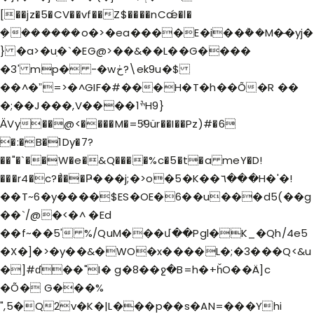
[��jz�5�CV��vf��Z$����nCǽ�l�
݀�������o�>�ea����E�i��݅��M�̶�yj�
} �a>�uֽ�`�EG@>��&��L��G����
�3' mp� -�wڂ?\ek9u�$
��^�ˮ=>�^GIF�#���H�T�h��Õ�R ��
�;��J���,V����1ׯH9}
ӒVy��@<����M�=5ͩ9ür��I��Pz)#�6
�:�B�1Dy�7?
��"�`��W�e�&Q����%c�5�t�a meY�D!
���r4�c?�͗��Ҏ���j;�>o�5�K��٦���H�'�!
��T~6�y����$ES�OE�6��u���d5(��g
��`/@�<�^ �Ed
��f~��5' %/QuM���մ��Pgl�K_�Qh/4e5
�X�]�>�y��&�WO�x����L�;�3���Q<&u
�]#ɗ��"I� g�8��ջ�B=h�+ȟO��Ä]c
�Õ� G���%
",5�Q2v�K�|L���p��s�AN=���Yhi