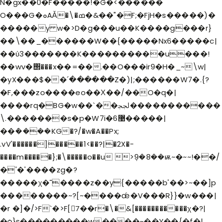
N�gx��0�F�����!�G�<������
O���G�ܘAǍ�\�ߘ�&��"�F;�FjH�s�����)�
�����
y w�>D�g���u��K����g���r}
��\��_������W��{�����Nx6�����c|
��ύ3�������K����������u���!
��wv�΢���x��=��.��O���ir9�H�_~\w|
�yX���$��՛������Z�)|;������W7�.{?
�F,���zo����eo��Χ��/��O�q�|
����rq�BG�w��`��ﶃ�����������
\.�������s�p�W7i�6޹�����|
��ܿ����KG�?/�w�A��Px;
.vV'������]�����1<��?|�2X�-
����m�����};�\�����o��u >ܼ9�8��ѭ~�~~!��/
�'�'����zg�?
�����χ�˭����z��y{�����b'��>~��]p
��������~?[~����ǽ�V���R}}�w���|
�r �]�/>F`�>F[7ً��r�\�&[�����������χ�?|
�ѻ}s���������w����~��Y��{�f�|