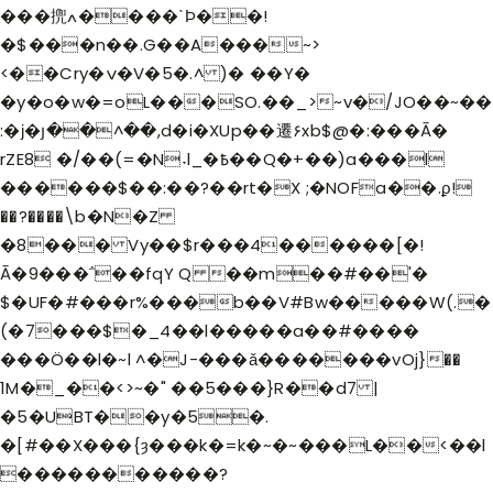
���㨮ߍ����ˋϷ��!
�$���n��.G��A���~>
<��Cry�ݍ�V�5�.^ )� ��Y�
�y�o�w�=oL���SO.��_>~v�/JO��~��
:�ϳ�յ��^��,d�i�XUp��遷۶xb$@�:���Ā�
rZE8 �/��(=�N˕l_�߿��Q�+��)a���l
������$��:��?��rt�X ;�NOFa��.ϼ!
��?����\b�N�Z
�8��� Vy��$r���4������[�!
Ā�9���΅��fqY Q ��m��#��'�
$�UF�#���r%���b��V#Bw�����W(.�
(�7���$�_4��l�����a��#����
���Ö��l�~l ^�J-���ǎ�������vOj}��
1M�_��<>~�" ��5���}R��d7 |
�5�UBT��y�5�.
�[#��X���{ȝ���k�=k�~�~���L��<��l
�����������?