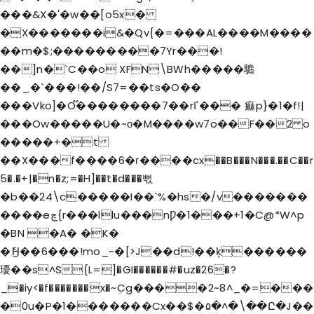
���&X�'�w��[o5x�
�X�������i&�Qv{�=���AL����M����
��m�$;���������7Yr���!
��]n�`C��o XFN\BWh�����䮽
��_�`�� �!��/S7=��ts�O��
���Vko]�O֟��������7��rߊ'��� 痲p}�1�f!|
���Ow�����U�~о�M����w7o��F��2 o
�����+�t
��X���f����6�г����cx��B���N���.��C��r
5�.�+|�n�z;=�H]��t�d���뻓
�b��24\c�����I��`%�hs�/v�������
����eچ{r���llu���nǷ�1���+1�C@*W^p
�BN �A� �K�
�ެӇ��6���!mo_~�[>J��d!��ķ������
瓇��s^S{L=]�GI������#�uz�26�?
_�iy<�f�������x�~ܹCg����2~8^_�=���
�0u�P�1�������Cx��$�۵�^�\��Ը�J��