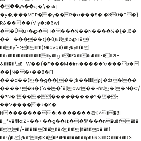
���@��c;�\�sk|
�y�,���MDP��y��R�a���Ș�l�80�T�}
R&����/V y�;�6w|
��Ǚu>�@�H����%��N����%�{�.i6�
��=�����tȴ�0)Eҋ�p@T9/
���y"~>��f�)9�qvg�)��@y�(�
��x��������������y��g ��FX���s���7��2l-
&����\ܩE_W��(�F���M�im�����'e���s�
��[N��<��8�F|
���d��(��g��[��[$��׭ϼ]�ǳ���
����>�B�)"o��"9[owr��~ńN� �^l�C/
�?N�`������������?��ܴ-
��V�����>�K�
N��������:�������콽K^��8|
�_*V�޵a:ZҸ��+��g��H;��䯰���n�u�f���
� �/~�����2����Z�!�|����p� ��1
��<ģ�, l@�*�@K��P�P�����i���p�6R%��O���9��t>i