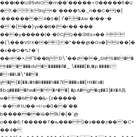
���I��U;86vNO�m��'�����=D�����6�U
�F,�KXq^�`����%�_n��C�|�]
.������ �4�S�[ l"�֞�Aw �!��-�
�`�(��)yx��B�|�r�� ���
���y�����|� �0CjQ��3REsv�� 
�(\���VS!X��)�*���@�Ox�]z��]�
�x��O�%T�`|
��n�+,f"8��BjD\"��z��ڔSNS�B��
r��� ���dv������8�_ \����[�U�p ����t
�>��U�\*���
y�j(�{��J�N�R����ŉ��7E���o��[HX�Es�|
$bq�����hw���
^��] �pA�g�q��3]�X�А㿡
ʍ��MP��ܞ~(z�����
-��#tU��=I>o�0��'��
b������I&�9I/�{�`@
o���6;T�����T�њ���)�s���z��'�C+
��4�