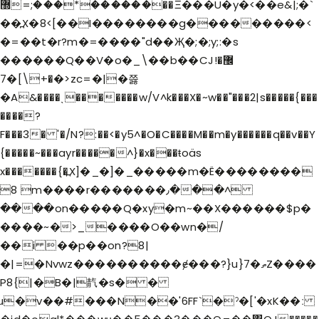
������*���;=޽��Ξ���U�y�<��e&|;�`
��߽X�8<[��I��������g���������<
�=��t�r?m�=����"d��Җ�;�;y;:�s
������Q��V�o�_\��b��CJ޼�!
�+\]�7�>zc=�|�쯣
�A&����ˎ�������w/V^k���X�~w��"���2|s�����{���
����?
F���3� '�/N?:��<�y5^�O�C����M��m�y������q��v��Y
{�����~���ayr�����^}�x���ŧoäs
x�������{�߽X]�_�]�_�����m�Ë��������
8 m����r�������٫���^
����on�����Q�xy�m~��X������$p�
����~�>_����O��wn�/
��i ��p��on?8|
�|=�Nvwz����������ɇ���?}u}7�ތZ����
P8{|
�B�|靔�s� �
ɹ�v��#���N��'6FF`�ˀ�['�xK
��ː