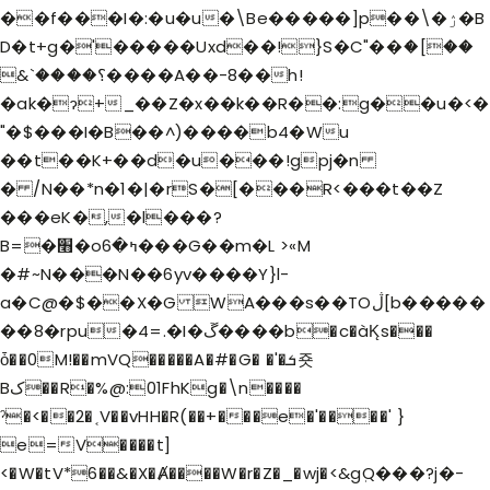
��f���I�:�u�u�\Be�����]p��\�ۯ�B
D�t+g�'�����Uxd��!}S�C"��ަ�[��
&`����؟����A��-8��h!
�ak�ɂ+_��Z�x��k��R��:g��u�<�
"�$���I�B��^)����b4�Wu
��t��K+��d�u���!gpj�n
� /N��*n�1�|�rS�[���R<���t��Z
���eK�,�l���?
B=�׫�oߤ�6���G��m�L >«M
�#~N���N��6yv����Y}l-
a�C@�$��X�G WA���s��TOڷ[b�����
��8�rpu�4=.�I�ڱ����b�c�àK̨s���
ȱ��0M!��mVQ�����A�#�G� �'�ܭ죳
Bک��R�%@:01FhKg�\n����
ˀ�<��2�˱V��vHH�R(��+���e�'����' }
e=V����t]
<�W�tV*6��&�X�Ⱥ����W�r�Z�_�wj�<&gٖQ���?j�-