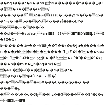
��nq3���t�$��mQcd�������*����_�O
�{�X����OAIB/
���7���)DZ�ϋ4����B�5��@fVֿ�(��cp�
�^~z�1l�5���%V'���9]�|��L!Y�
��ꛊ-� 8��(�
��s1��zoЉu{+sm��$=�SA2�Tl�O"r���þ�)
�Z3�Cx
R~�,��:��Uw��Y68(��"1��k�գ�]a�)l���kb�
FJ���jI��d������`"1_Tȓ"�k�"���MAA
�!~՜�?"u3�eݤ�l�.�5l�G"�"���`�Q
���n��mLn�_n�^q�ex)�
�NTl��«(��j��� �e�'�t�
�X�>�ǋ^0) Z�; 5J�}
�k�YP^���yÛ#���U���g��� ��
�̈���p
�F>��`:��d�Oly��
hz��3�����$*�ذ�e
��3b�F!!