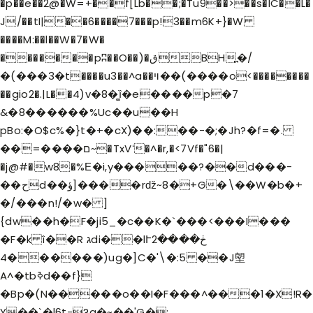
�p��e��2@�W=+��f[Lb��;�Tu9��>��s�IC��L�
J/��tI|��6����7���p!3��m6K+}�W
����M:��l��W�
7�W�
�������pʭ��O��)�قBH߽�/
�(���3�t����u3��^a��ױ��(����o<��������
��gio2�.|L��4)v�8�͚ȉ�e����p�7
&�8������%Uc��u��H
pBo:�O$c%�}t�+�cX)��:��-�;�Jh?�f=�.
��=����ם~�TxVʻ�^�r,�<7Vf�"6�|
�j@#�w8�%Ε�i,y�����?��d���-
��حd��ؤ]����rǆ~8�+G�\��W�b�+
�/���n!/�w� ]
{dw��h�F�ji5_�c��K�`���<���I���
�F�k î��R גdi��lՒڂ����2
������4)ug�]C�'\�:5 ��J塱
A^�tbߢd��f}
�Bp�(N�����o��I�F���^���1�X!R�
Y��`�l6t-?q�~��'G�;