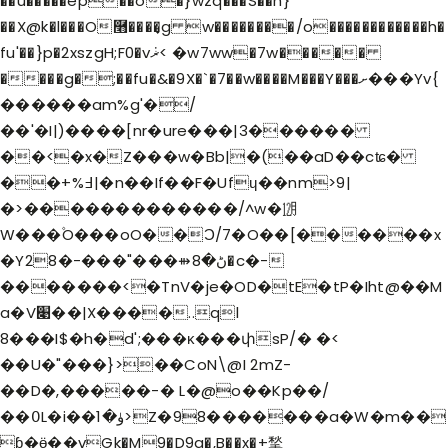
��u�����ep��o�}wzq���S��h}
��X@k�l���O࿫����͎g w��������/o������������h�
fu'��}p�2xszgH;F0�vޜܿ< �w7ww�7w�����
����g�;��fu�&�9X�`�7��w����M���Y���ށ���Yv{
������am%g'�/
��'�I|)����[nr�ure���|3������
��<�x�Z���w�Bb|�(��aD��cʨ�
��+%߃|�n��If��F�Ufɥ��nm>9|
�>�������������/^w�㋋
W���۫O���oO��Ͻ/7�O��[������x
�Yڻ�8⇻���"���-�28�c�-
�������<�TnV�je�OD�tE�tP�Iht@��M
a�V׉��|X����..ql
8���I$�h�d';���ĸ���փsP/� �<
��U�"���}>��CoN\@I 2mZ-
��D�,�����-� L�@o��Kp��/
��߀L�i��ۈ�1>Z�98�������a�W�m��
ɓ�ӫ��vGk�M9�D9g�,B��x�+揫