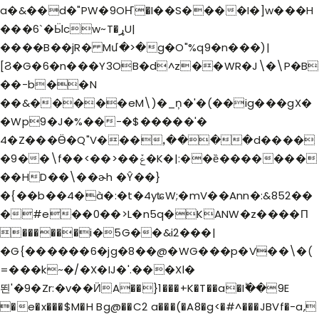
a�&��d�"PW�9OҤ�I��S����I�]w���H
���6`�Ӹcw~T�ړU|
����B��jR� Mմ�>�g�O"%q9�n���)|
[Ϩ�G�6�n���Y3OB�d^z��WR�J\�\P�B
��-b��N
��&�����eM\)�_ņ�'�(��ig���gX�
�Wp9�J�%��-�$�����'�
4�Z���Ӫ�Q"V���ꓹ����d����
�9��\f��<��>��ݞ�K�|:��ȅ�������
��HD��\��ɚh �Ŷ��}
�{��b��4�à�:�t�4yʨW;�mV��Ann�
:&852��
�#e��0��>L�n5q�KANW�z����П
������i�5G��&i2���|
�G{������6�jg�8��@�WG���p�V��\�(
=���k~�/�X�IJ�'.���Xl�
뙨'�9�Zr:�v��ӤA��}1���+K�T��a�Iؕ��9E
�e�x���$M�H Bg@��C2 a���(�A8�g<�#^���JBVf�-a,