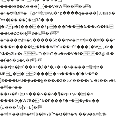
���l�S�A���[_
(��V�W���59
�>�tM�_{@*CѸyu�ߞք����q����]3Jl6s&�
'œ�j����)�33� ��
j�:7p�(�����\p���R���%��zO�Nb
��t�ZO�ԢS�ld�?
�*���cy�S�����6b��NW� ]M���I��ז
���ei����l�k��WFo"u��-9F���{�WۍX^�
%k�y2Ln�n#*r�9nT�c�w�V�f��Z@4t�
�(�N�a�5�?-
��n�8��iiC�,1�*�,X�H�A���� ]�
MB_� �`2I����-n���V�1�!>�Ү�
]B���kHU�ܾ�ɑ��ɮ���;�Z�to"����r"o�t��n�!:
��<��
��G�6+FS���&��^�Ԓ�qD+yRI�j�e
���frҖ�W78�:"A�P���Z�~��у�a��
{a���\5]Y=b[�!
���u�[$�Y$"Y�Q��% ��9�&C뿐