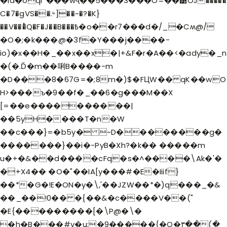
�id�oql*���wҷ��5���3���O=��͹OJ�����
C�7�gVS��.ꚝ]��~�?�K}
��V���ͭQ�F�J��B���߿�o��r7���d�/_�Cʍ@/
�O�;�k���@�3f�Y���j����-
io)�x��H�_��x��x�|+&F�r�A��<�ady�_n
�(�.Ď�m��唎B����-m
�D���8�67G=�;8m�)$�FЦW�� qK��wO
H>���ъ�9��f�_��6�g���M��X
[=��e����������|
��5yH����T�n�W
��c���}=�b5y� ~D��������g�
�������}��i�-PyB�Xh?�k�� �����m
u�+�&��d����cFq�s�^����\Ak�'�
�+X4�� �O�"��IA[y���#�E�Iiif}
��*�G�!E�ON�y�\,'��JZW��*�)q���_�&
��_��!0�� �{��&�c����V��("
�E{���������[�\P@�\�
�h�B���#v�u;�9�����{�O�۳��(�