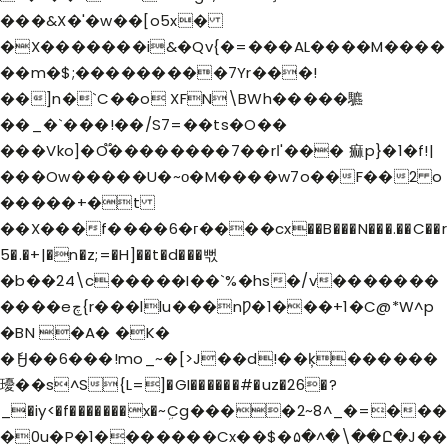
���&X�'�w��[o5x�
�X�������i&�Qv{�=���AL����M����
��m�$;���������7Yr���!
��]n�`C��o XFN\BWh�����䮽
��_�`�� �!��/S7=��ts�O��
���Vko]�O֟��������7��rߊ'��� 痲p}�1�f!|
���Ow�����U�~о�M����w7o��F��2 o
�����+�t
��X���f����6�г����cx��B���N���.��C��r
5�.�+|�n�z;=�H]��t�d���뻓
�b��24\c�����I��`%�hs�/v�������
����eچ{r���llu���nǷ�1���+1�C@*W^p
�BN �A� �K�
�ެӇ��6���!mo_~�[>J��d!��ķ������
瓇��s^S{L=]�GI������#�uz�26�?
_�iy<�f�������x�~ܹCg����2~8^_�=���
�0u�P�1�������Cx��$�۵�^�\��Ը�J��