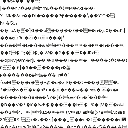
~��;A��~��;
[���h7�3�u#m6���(M�Ad.�:�-
YUMK�Sm��DL�����Gβ�����\��Y"O�
h+�5S/
��`eA��]G��a�����E��!E�n�;sX��u܁߂[
���;3C��Ou���j/
��&�.�b���&A������P�h���;
��0�Ҧ��,�.W� �3���,R�JRd
�apNVj�m�r]L`��:�.0���F���=����t�t��z
0� 6[�R������p�鏧
R������t�&��ͨ�)r#�"
{exIG���r��^@�u�z¨F�
��?+���ـ�
��3w� �#�ԍ6X=��n��M��w�:�s�C-
�����!��8�&�\Y�[�:œi<�h�"��|
�B��V�\�K�fw5������b�_%�{V��oM
��2<^L=] Mݏ�ؙ� (C�M ���{x<�Ab���
8R�&;;ϫ�>��ܜ]���_��o�2�����d޵
��p�L,%"�342���:�_�nY�S���Y5���ֲP�