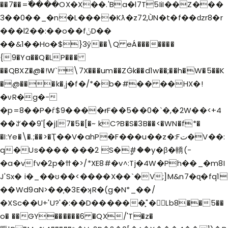
��7��=߰����OX�X��.'Ba�l7T5IiI��Z���
3��0��_�n�L����Kƛ�z72,ÙN�t�f��ǳr8�r
���l2��:��o��fݩD��
��&1��Ho�$}3ӯ��\Q eÁ�������
{9�Ya��Q�LP���
��QBXZ�@�!W`\7X���um��ZĠk��d1w��;��h�W�5��K
�@���k�܄j�f�/*�b�#�� ��HX�!
�νR�g�-
�p=8��P�ŕ$9����ɍF��5��0�`�,�2W��<+4
��ꌎ��9'[�j|7�5�[�~ kC?B�S�3B��<�WN�f*�
�I:Ye�\�.;��>�Ҭ��V�ahP�F���u��z�:Fت�V��:
q�Us���� ���2 S�ީ#��y�β�轎(-
�a�vfv�2p�ߚ�>/*XE8#�v˄:Tj�4W�Ph��_�m8I
J'Sx� i�_��ʊ��<����X��`�V;]M&n7�ɋ�fq1
��Wd9aN>��͎�3E�ʞR�(g�N*_��/
�XSc��U+'U?'�:��D������̙"�񭾷Lb8��5��
o� ��GY������6 �QX/'T�z�