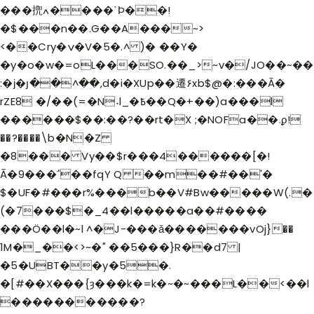
���㨮ߍ����ˋϷ��!
�$���n��.G��A���~>
<��Cry�ݍ�V�5�.^ )� ��Y�
�y�o�w�=oL���SO.��_>~v�/JO��~��
:�ϳ�յ��^��,d�i�XUp��遷۶xb$@�:���Ā�
rZE8 �/��(=�N˕l_�߿��Q�+��)a���l
������$��:��?��rt�X ;�NOFa��.ϼ!
��?����\b�N�Z
�8��� Vy��$r���4������[�!
Ā�9���΅��fqY Q ��m��#��'�
$�UF�#���r%���b��V#Bw�����W(.�
(�7���$�_4��l�����a��#����
���Ö��l�~l ^�J-���ǎ�������vOj}��
1M�_��<>~�" ��5���}R��d7 |
�5�UBT��y�5�.
�[#��X���{ȝ���k�=k�~�~���L��<��l
�����������?