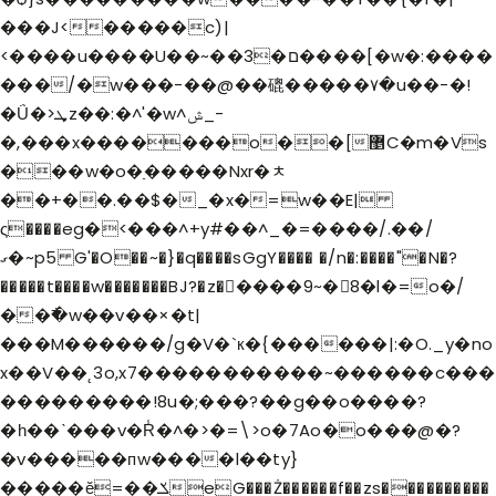
���J<�����c)|
<����u����U��~��3�ם����[�w�:����
���/�w���-��@��磇�����٧�u��-�!
�Ǘ�>ܜz��:�^'�w^ݜ_-
�,���x�������o��[޵C�m�Vs
���w�o�ַ�����Nxr�ﾺ
��+��.��$�_�x�=w��E|
ς����eg�<���^+y#��^_�=����/.��/
ގ�~p5 G'�O��~�}�q����sGgY���� �/n�:����"�N�?
�����t����w�������BJ?�z�����9~�8�l�=o�/
��߯�w��v��×�t|
���M������/g�V�`к�{������|:�O._y�no
x��V��˛3o,x7�����������~������c���
���������!8u�;���?��g��o����?
�һ��ˋ���v�R̾�^�>�=\>o�7Ao�o���@�?
�v�����пw����l��ty}
�����ӗ=��ݎeG���Ż������f��zs����������