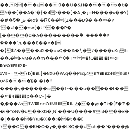
��,R[��u��:0��U�&H����x�t�
^��(��A�`�{�4>���)�A˳�ҭ=H����x��Y)
�#�ض�5 �Io$ �i70��{Z���D9� ���?
`�#��nw(�U7���P�;
[����a�A���������۫�; �����?
����`љ���8��^�|
�{$^����42��e
sQ��&�\�7����uKη�i
��,�RVM�w�m��̗�ܿ 0�T �fQ����!��o!
�ù6X�F��3�-
xV�~= ~\b)��]�8X6�W,q��ׅPEq,4�#���;bF��6�/
ט^R���҈E� �)�?
�׃���y������sr��f~�:��a�����L��
�ֲ�4�����p��C~}�
�֪���^s9W��oaO�M�����ݕ/͢���@�Tk�{F�'P�
�i�*oNv�u��Xti�܉Nߵ���U����#i3���ʁ�
�[�����Yɰ�X��;��t��E
7��C��I0�O�y�,��t8Q��och��`����@