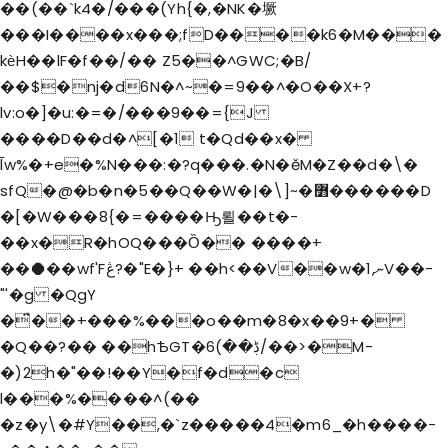
��(��`k4�/���(Yh{�,�NK�㙭
���I����x���;fD����k6�M���
kѐH��lF�f��/�� Z5��^GWC;�B/
��$�nj�d6N�^~�=9��^�O��X+?
lv:o�]�u:�=�/���9��={J
����D��d�^[�1 t�Qd��x�
̅lw%�+e�%N���:�?q���.�N�ĕM�Z��d�\�
sfQ�@�b�n�5��Q��W�|�\]~�߻������D
�[�W���8{�=����Ԣ뢸 ��t�-
��x�R�hOQ���Ȍ�� ����+
��⯃��wf'Fڠ?�"E�}+ ��h<��V��w�ނ,1V��-
"'�g �QgY
�̈́��+���%���o��m�8�x��9+�
�Q��?�� ��hѢGT�ڋ��)6/��>�M-
�)2h�"��!��Y�f�d�c
l���%����^(��
�z�y\�#Y��,�`z�����4�m6_�h����-