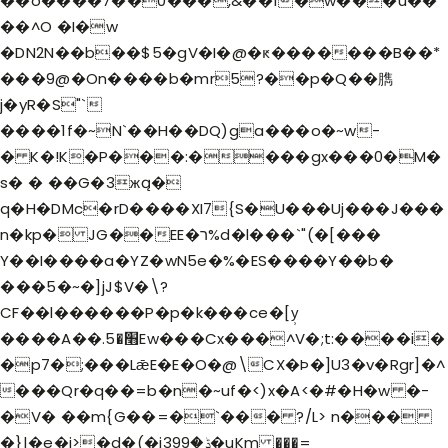
��o����7��0���,&��1�w���u��
��^O �I�w
�DN2N��b��$5�gV�I�@�ԟ�������B��*
���9@�On����b�mr5?��p�Q��臇
j�yR�S"`
����1f�~N`��H��DQ)ga���o�~w-
� K�!K�P���:����gx���0�M�
s� � ��G�3жą�
q�H�DMc�rD����XI7{S�U���Uj���J���
n�kp� JG��EE�ר%d�l���`"(�[���
Y��I����a�Y Z�wN5e�%�ES����Y��b�
���5�~�]jJ$V�\?
CF��l������P�p�k���ce�[y̹
����A��.׫�5Ew���Cx���^V�;t:����i�
�p7�;���LǣE�E�O�@\CX�Þ�]U3�v�Rgr]�^
���Qr�q��=b�n�~uf�<)x�A<�#�H�w �-
�V� ��m{G��=�`��� ?/L> n���
�}|�e�j>�d�(�jݙ�399�uKm ���=