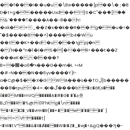
��f���I�:�u�u�\Be�����]p��\�ۯ�B
D�t+g�'�����Uxd��!}S�C"��ަ�[��
&`����؟����A��-8��h!
�ak�ɂ+_��Z�x��k��R��:g��u�<�
"�$���I�B��^)����b4�Wu
��t��K+��d�u���!gpj�n
� /N��*n�1�|�rS�[���R<���t��Z
���eK�,�l���?
B=�׫�oߤ�6���G��m�L >«M
�#~N���N��6yv����Y}l-
a�C@�$��X�G WA���s��TOڷ[b�����
��8�rpu�4=.�I�ڱ����b�c�àK̨s���
ȱ��0M!��mVQ�����A�#�G� �'�ܭ죳
Bک��R�%@:01FhKg�\n����
ˀ�<��2�˱V��vHH�R(��+���e�'����' }
e=V����t]
<�W�tV*6��&�X�Ⱥ����W�r�Z�_�wj�<&gٖQ���?j�-