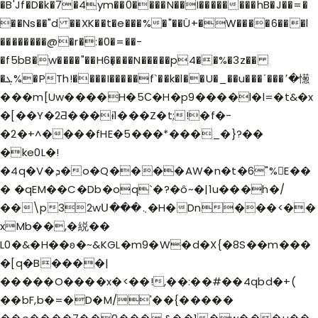
�B'Jf�D�k�7�4ym��0����N��I��������hB�J��=�
��Ns��"d ��XK��t�e���%�"��Ü+�W����6���l
��������@�r�:�0�=��-
�f5bB�w����"��H6�̝���N�����p4��%�3z��
�ܓ%�PTh!����I�����f`��k�l��U�_��u���ʹ���٬�憽
���m[Uw����H�5С�H�p9����l�l=�t&�x
�[��Y�2Ƌ���ɨ1���Z�t;!�f�-
�2�+^����fHE�5���*���_�}?��
�ke0L�!
�4q�V�ܕ�o�Q����AW�n�t�6"%E��
� �qEM��C�Db�oq`�?�ô~�|1u���h�/
��\p32wՍ���܆�H�Dn���<��
xMb��,�綐��
L0�&�H��ʚ�~&KGL�m9�W�d�X{�8S��m���
�[q�B����|
�����O����x�<��!,��:��#��4qbd�+(
��bF,b�=�D�M/'��{�����