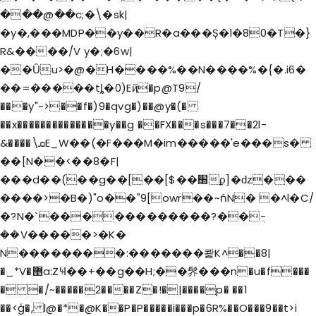
���@��c;�\�sk|
�y�,���MDP��y��R�a���Ș�l�80�T�}
R&����/V y�;�6w|
��Ǚu>�@�H����%��N����%�{�.i6�
��=�����tȴ�0)Eҋ�p@T9/
���y"~>��f�)9�qvg�)��@y�(�
��x��������������y��g ��FX���s���7��2l-
&����\ܩE_W��(�F���M�im�����'e���s�
��[N��<��8�F|
���d��(��g��[��[$��׭ϼ]�ǳ���
����>�B�)"o��"9[owr��~ńN� �^l�C/
�?N�`������������?��ܴ-
��V�����>�K�
N��������:�������콽K^��8|
�_*V�޵a:ZҸ��+��g��H;��䯰���n�u�f���
� �/~�����2����Z�!�|����p� ��1
��<ģ�, l@�*�@K��P�P�����i���p�6R%��O���9��t>i