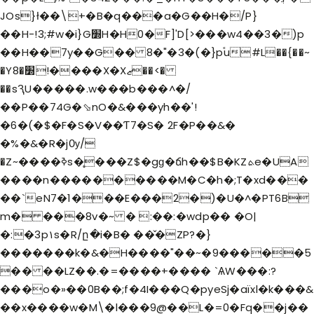
JOs}ł��\+�B�q���a�G��H�/P}
��H-!3;#w�i}G׽H�H0�F]'D[>���w4��3�)p
��H��7y��G�� 8�"�3�(�}p֕u#L��{��~
�Y8�׽!����X�Xޒ��<�
��sԆU�����.w���b���^�/
��P��74G�⬂nO�&���yh��'!
�6�(�$�F�S�V��Ƭ7�S� 2F�P��&�
�%�&�R�jѸ/
�Z~����ߢs�̥���Z$�gɡ�ճh��$B�KZܬe�UA
����n����������M�C�h�;T�x
d���
��`eN7�1���E���2�)�U�^�PT6B
m� ���8v�~ � :��:�wdp�� �O|
�:�3p۱s�R/ը�i�B� ��̌�ZP?�}
�������k�&�H����"��~�9�����5
�� ��LZ��.�=����+���� `ѦW���:?
���o�»��0B��;f�4I���Q�pyeSj�aïxl�k���&
��x����w�M\�l���9@��L�=0�Fq��j��