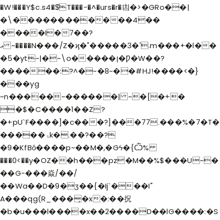
�W!���Y$c.s4�$̂T���-�^�urs�r�凷�>�GRo��|
�\������������4��
����I�7��?
ޢ ~����N���/Z�ϗ�"�����3�'.m���+�l��
�5�yt~|�~\o�����ן�Ƿ�W��?
������:?^�~�8~��#HJ!����<�}
���yg
~n�����~������| ~�[�+�
�$�C����1��Z?
�+pU`F����]�c���?]���77.���%�7�T�
�����ۃk�.��?��?
�9�KfBȏ����p~��M�,�Gϟ�{Ѽ%
���0<��y�OZ��h���pz�M��%$���U~�
��G-���焱/��/
��Wa��D�9�ӡ��{�Ij`���I"
A���qg(R_���̝�x�:��拀
�b�u���l����x��2����D��lG����:�S