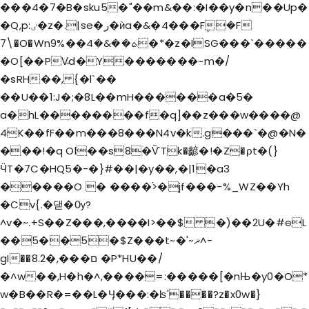
���4�7�B�sku5�"��m&��:�I��y�n��Up�
�Q,p:ٸ�z�.|se�ر�ѝa�&�4���F݆�F
7\�O�Wnܬ��&�4��%9�*�z�ISG���`�����
�O[��PV̵d�Y�������~m�/
�sRH��, {�l`��
��U��1:J�;�8L��mH������a�5�
a�hL��������f�q]��z�
��w����@
4K��fF��m���8���N4v�k.g���`�@�N�
���!�q Ol��s8�ѶTk�齴�!�Z�ρt�(}
ӴT�7C�HQ5�-�}#��|�y��,�|1�a3
�����O � ����֜>�jf���-%_WZ��Yh
�Cv{.�댇�Ѹ?
^v�~.+S��Z���,����I>��$ �)��2U�#eL
��5��5�$Z���t~�'~ޜ^-
gI��8.ם���,�2 �P*HU��/
�^w��,H�h�^,����=:�����[�nЊ�y0�O*
w�B��R�=��L�Ӌ���:�ʪ'����?z�x0w�}