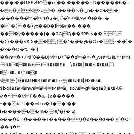
���I��U;86vNO�m��'�����=D�����6�U
�F,�KXq^�`����%�_n��C�|�]
.������ �4�S�[ l"�֞�Aw �!��-�
�`�(��)yx��B�|�r�� ���
���y�����|� �0CjQ��3REsv�� 
�(\���VS!X��)�*���@�Ox�]z��]�
�x��O�%T�`|
��n�+,f"8��BjD\"��z��ڔSNS�B��
r��� ���dv������8�_ \����[�U�p ����t
�>��U�\*���
y�j(�{��J�N�R����ŉ��7E���o��[HX�Es�|
$bq�����hw���
^��] �pA�g�q��3]�X�А㿡
ʍ��MP��ܞ~(z�����
-��#tU��=I>o�0��'��
b������I&�9I/�{�`@
o���6;T�����T�њ���)�s���z��'�C+
��4�