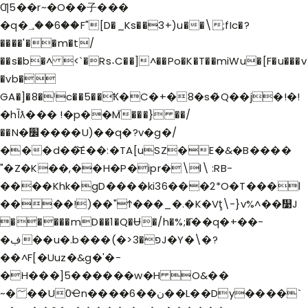
Ƣ5��r~�O��子���
�q�؀��6��F"[D�_Ks��3+)u��\;fIc�?
����'��m�t/
��s�b�^ <`�Rs˕C��]^��Po�K�T��miWu�[F�u���v
�vb�
GA�]�8�ˡc��5��Ҟ�C�+�8�s�҅Q��j�!�!
�hȈƛ��� !�p��M֮���} ��/
��N�׼����U)��q�?v�g�/
���d��͝E��:�TA[uSZ�E�&�B����
"�Z�K��,��H�P�ipr�\l\ :RB-
����Khk�gD����ki36���2*O�T���l
����!)��"Ϯ���_�.�K�Vţ\-}v%^��᯹J
�����mD��1�Q�Ʉ�/h�%;�҄��q�+��-
�ڣ��u�.b���(�>פ�3J�Y�\�?
��^F[�Uuz�&g�'�-
�H���]5������w�H O&��
~�؅��U0Ҽn����6��ن��L��Dy����`