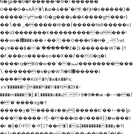
N�gx��0�F�����!�G�<������
O���G�ܘAǍ�\�ߘ�&��"�F;�FjH�s�����)�
�����
y w�>D�g���u��K����g���r}
��\��_������W��{�����Nx6�����c|
��ύ3�������K����������u���!
��wv�΢���x��=��.��O���ir9�H�_~\w|
�yX���$��՛������Z�)|;������W7�.{?
�F,���zo����eo��Χ��/��O�q�|
����rq�BG�w��`��ﶃ�����������
\.�������s�p�W7i�6޹�����|
��ܿ����KG�?/�w�A��Px;
.vV'������]�����1<��?|�2X�-
����m�����};�\�����o��u >ܼ9�8��ѭ~�~~!��/
�'�'����zg�?
�����χ�˭����z��y{�����b'��>~��]p
��������~?[~����ǽ�V���R}}�w���|
�r �]�/>F`�>F[7ً��r�\�&[�����������χ�?|
�ѻ}s���������w����~��Y��{�f�|