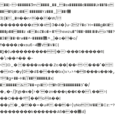
��|~>������Ӡm����_��_�sx������d�����Ur��f�c
���ǋ�tz�� ������Yz���_] ��޹!
�}|3_�H��n>���W/
��������zK�٨}3�4�}u~2ZÝ�o`H=���g�K�
���p�����z x��oZ�o�=�?hswzu�*9��>���:�i�vo?��?
�3���>�rw��^-�����޾:^_]�o��o/
Ϯ����z�xsu6~4޵V�V�C|
�ѯ�ܿ|u��������͏�}�>���S�����R|
�\r��^�� �~
<|O_�·����w���.Zo��[��<>���"�
�nO~�y{0�d$����bx)v>ލ>^�B���s��I�ݛ
T�g+��~H�//�������,�x|
������&7��=pi�>�h9��������ӭ˭�/
�ۏ�~/]F@�ӿ�]>�`�zn���ŋ��K��\��>|
��O���? [��oA��|
��y�_���=�u#.���>}үNoW�� �Cz::܋?
��������k������A6���΋d}