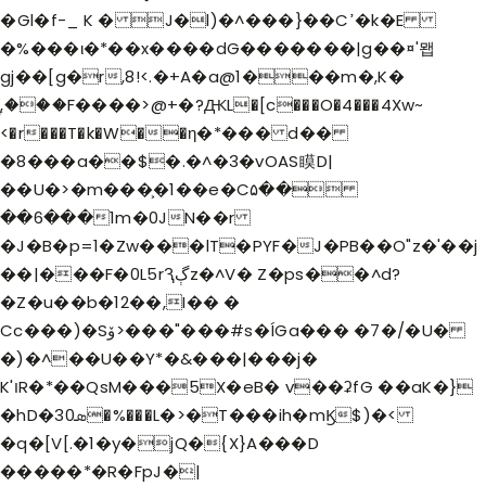
�Gl�f-_ K � J�l)�^���}��Cߴ�k�E
�%���ι�*��x����dG�������|g��¤'뫱
gj��[g�r,8!<.�+A�a@1���m�,K�
ۭ,���F����>@+�?ԪL�[c���O�4���4Xw~
<�r���T�k�W��η�*��� d��
�8���a��$�.�^�3�vOAS瞙D|
��U�>�m���͕�1��e�C۵��
��6���1m�0JN��r
�J�B�p=1�Zw���lT�PYF�J�PB��O"z�'��j
��|���F�0L5rԆڳz�^V� Z�ps��^d?
�Z�u��b
�12��,I�� �
Cc���)�Sۆ>���"���#s�ÍGa��� �7�/�U�
�)�^��U��Y*�&���|���j�
K'וR�*��QsM���5X�eB� v��ʡfG ��aK�}
�hD�3ܣ0�%���L�>�T���ih�mϏ$)�<
�q�[V[.�1�y�jQ�{X}A���D
�����*�R�FpJ�|