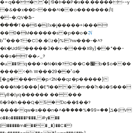
�=q��� '�[!9�Þ��P�x��.�����~~y
�&��x��D<���^I��o�������/l|
�~�;QV�Ֆ-
����T��6�|1x�j�����+i���!
��0�M������s �p��o�
b""���T�C�.�z�}%l'hw���~�^?
�k�Ud6�����3��x~����X8y)��*��-
��s�T��ރ_?
�u��9؜q���>�N�k�?O��C�׷b�$o���
����<�h W���29��"a�
[�g����m�p<2N��qz�p�����}
���N�S���[�E*l����m��'h�ӛ�S���
y8�|yq������ �����
6�9�h���Q�5ܸ�Ɗo��$��?
����יqw�s���n�^�ۗ����%�99=��]ݎ�|V
o��o������P���, #y���
|I�����m����_�)��C� !