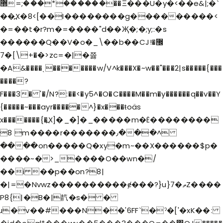
������*���;=޽��Ξ���U�y�<��e&|;�`
��߽X�8<[��I��������g���������<
�=��t�r?m�=����"d��Җ�;�;y;:�s
������Q��V�o�_\��b��CJ޼�!
�+\]�7�>zc=�|�쯣
�A&����ˎ�������w/V^k���X�~w��"���2|s�����{���
����?
F���3� '�/N?:��<�y5^�O�C����M��m�y������q��v��Y
{�����~���ayr�����^}�x���ŧoäs
x�������{�߽X]�_�]�_�����m�Ë��������
8 m����r�������٫���^
����on�����Q�xy�m~��X������$p�
����~�>_����O��wn�/
��i ��p��on?8|
�|=�Nvwz����������ɇ���?}u}7�ތZ����
P8{|
�B�|靔�s� �
ɹ�v��#���N��'6FF`�ˀ�['�xK
��ː