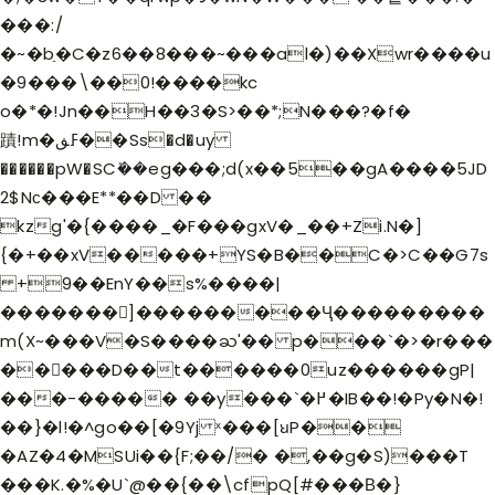
���:/
�~�bַ�C�z6��8���~���al�)��Xwr����u
�9���\��0!����kc
o�*�!Jn��H��3�S>��*;N���?�f�
蹟!m�ߓڧ��Ss�d�uy
������pW�SCܺ��
eg���;d(x��5��gA����5JD
2$Nс���E**��D ��
kzg'�{����_�F���gxV�_��+Zi.N�]
{�+��xV�����+YS�B��C�>C��G7s
+9��EnY��s%����|
�������]���������Ҷ���������
m(X~���V�S����ႀ'�� p���`�>�r���
��􊣥���D��t������0uz������gP|
���-����� ��y���`�߂�IB��!�Py�N�!
��}�l!
�^go��[�9Yj ˣ���[ꞟP��
�AZ�4�MSUi��{F;��/� �,��g�S)���T
���K.�%�U`@��{��\cfpQ[#���Β�}