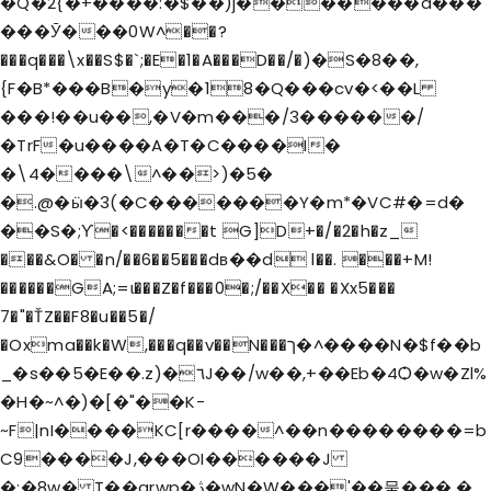
�Q�2{�+����:�$��)j�������a���
���Ӯ���0W^��?
���q���\x��S$�`;�E�1�A���D��/�)�S�8��,
{F�B*���B�y�18�Q���cv�<��L
���!��u��,�V�m���/3������/
�TrF�u����A�T�C����I�
�\4����\^��>)�5�
�.@�ӹ�3(�C�������Y�m*�VC#�=d�
��S�;ϒ�<�������t G]D+�/�2�h�z_
���&O� �n/��6��5���dв��d l��. ���+M!
������GA;=ɩ���Z�f���0�;/��X�� �Xx5���
7�"�ŤZ��F8�u��5�/
�Oxma��k�W,���q��v��N���ך�^����N�$f��b
_�s��5�E��.z)�٦J��/w��,+��Eb�4Ѻ�w�Zl%
�H�~^�)�[�"��K-
~F|nI����KC[r����^��n��������=b
C9����J,���OI������J
�;�8w� T��qrwp�ڎ�wN�W���'��뭍���.�