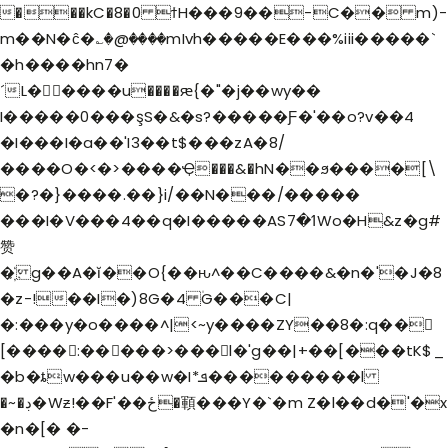
���kC�8�0 ϯH���9��-C�� m)-
m��N�ĉ�؎�@����mIvh�����E���%iii�����`
�h����hn7�
´L�����u����ԙ{�"�j��wy��
I�����0���şS�&�s?�����Ƒ�'��o?v��4
�I���I�a��'I3��t$���zA�8/
����O�<�>����Ҿ���&�hN��ϧ����[\
HOME
�?�}����.��}i/��N���/�����
HOLY MISSION
���I�V���4��q�I�����ASߗ�7Wo�H&z�g#
PROGRAMS
赞
EVENTS
�҉ g��A�ĭ��O{��ԋ^��C����&�n�'�J�8
�z-!��I�)8G�4 ۠G���C|
DONATION
�:���y�o����^|<~y����ZY��8�:q��𫘉
[����:�����>���l�'g��|+��[���tK$_
�b�ȶw���u��w�I*ܦ���������l
�~�ڊ�Wƶ!��F'��ځ�顐���Y�`�m Z�l��d�'�x
�n�[� �-