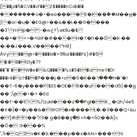
[��jz�5�CV��vf��Z$����nCǽ�l�
݀�������o�>�ea����E�i��݅��M�̶�yj�
} �a>�uֽ�`�EG@>��&��L��G����
�3' mp� -�wڂ?\ek9u�$
��^�ˮ=>�^GIF�#���H�T�h��Õ�R ��
�;��J���,V����1ׯH9}
ӒVy��@<����M�=5ͩ9ür��I��Pz)#�6
�:�B�1Dy�7?
��"�`��W�e�&Q����%c�5�t�a meY�D!
���r4�c?�͗��Ҏ���j;�>o�5�K��٦���H�'�!
��T~6�y����$ES�OE�6��u���d5(��g
��`/@�<�^ �Ed
��f~��5' %/QuM���մ��Pgl�K_�Qh/4e5
�X�]�>�y��&�WO�x����L�;�3���Q<&u
�]#ɗ��"I� g�8��ջ�B=h�+ȟO��Ä]c
�Õ� G���%
",5�Q2v�K�|L���p��s�AN=���Yhi